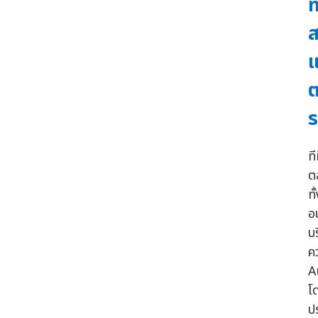
ท
ส
แ
ต
ร
ท
ต
ทั
อน
บ
ค
A
โ
ป