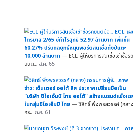
ECL เผ
ไตรมาส 2/65 มีกำไรสุทธิ 52.97 ล้านบาท เพิ่มขึ้น
60.27% ปรับกลยุทธ์หนุนพอร์ตสินเชื่อทั้งปีแตะ
10,000 ล้านบาท
— ECL ผู้ให้บริการสินเชื่อเช่าซื้อร
ยนต...
ส.ค. 65
ภาพ
ข่าว: เซ็นเตอร์ ออโต้ ลีส ประกาศเปลี่ยนชื่อเป็น
“บริษัท ซีไอเอ็มบี ไทย ออโต้” สร้างแบรนด์แข็งแร
ในกลุ่มซีไอเอ็มบี ไทย
— วิสิทธิ์ พึ่งพรสวรรค์ (กลาง
กร...
ก.ค. 61
ภา