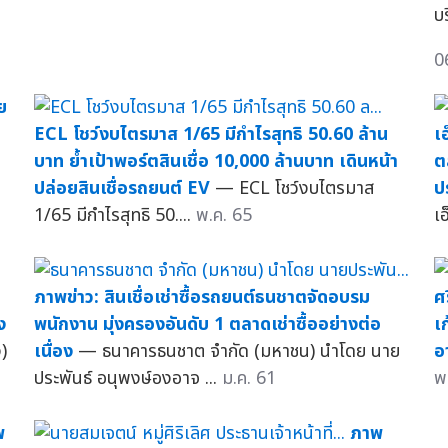
บ
0
ย
ECL โชว์งบไตรมาส 1/65 มีกำไรสุทธิ 50.60 ล้าน
เ
บาท ย้ำเป้าพอร์ตสินเชื่อ 10,000 ล้านบาท เดินหน้า
ต
ถ
ปล่อยสินเชื่อรถยนต์ EV
— ECL โชว์งบไตรมาส
ป
1/65 มีกำไรสุทธิ 50....
พ.ค. 65
เอ
ภาพข่าว: สินเชื่อเช่าซื้อรถยนต์ธนชาตจัดอบรม
ศ
ง
พนักงาน มุ่งครองอันดับ 1 ตลาดเช่าซื้ออย่างต่อ
เ
)
เนื่อง
— ธนาคารธนชาต จำกัด (มหาชน) นำโดย นาย
อ
ประพันธ์ อนุพงษ์องอาจ ...
ม.ค. 61
พ
พ
ภาพ