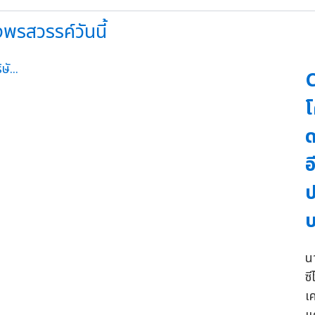
่งพรสวรรค์วันนี้
C
โ
ด
อ
ป
น
ซี
เ