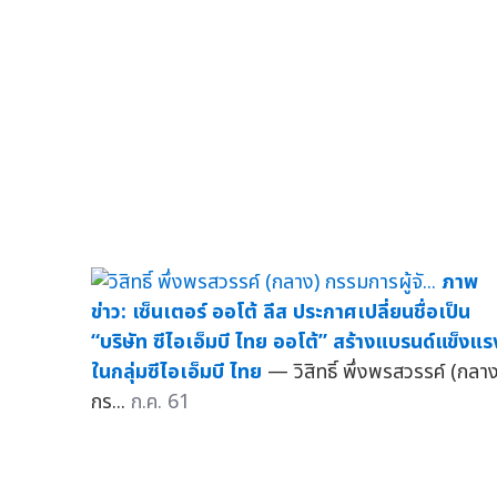
ภาพ
ข่าว: เซ็นเตอร์ ออโต้ ลีส ประกาศเปลี่ยนชื่อเป็น
“บริษัท ซีไอเอ็มบี ไทย ออโต้” สร้างแบรนด์แข็งแร
ในกลุ่มซีไอเอ็มบี ไทย
— วิสิทธิ์ พึ่งพรสวรรค์ (กลาง
กร...
ก.ค. 61