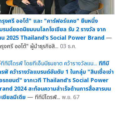
กรุงศรี ออโต้" และ "คาร์ฟอร์แคช" ยืนหนึ่ง
บรนด์ยอดนิยมบนโลกโซเชียล รับ 2 รางวัล จาก
าน 2025 Thailand's Social Power Brand
—
รุงศรี ออโต้" ผู้นำธุรกิจสิ...
03 ธ.ค.
ทีทีบี
ดรฟ์ คว้ารางวัลแบรนด์อันดับ 1 ในกลุ่ม "สินเชื่อเช่า
ื้อรถยนต์" จากเวที Thailand's Social Power
rand 2024 สะท้อนความสำเร็จด้านการสื่อสารบน
ซเชียลมีเดีย
— ทีทีบีไดรฟ์...
พ.ย. 67