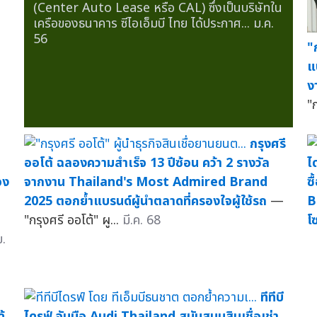
(Center Auto Lease หรือ CAL) ซึ่งเป็นบริษัทใน
เครือของธนาคาร ซีไอเอ็มบี ไทย ได้ประกาศ...
ม.ค.
56
"
แ
ง
"ก
กรุงศรี
ออโต้ ฉลองความสำเร็จ 13 ปีซ้อน คว้า 2 รางวัล
ไ
อง
จากงาน Thailand's Most Admired Brand
ซ
2025 ตอกย้ำแบรนด์ผู้นำตลาดที่ครองใจผู้ใช้รถ
—
B
"กรุงศรี ออโต้" ผู...
มี.ค. 68
โ
ย.
ทีทีบี
้
ไดรฟ์ จับมือ Audi Thailand สนับสนุนสินเชื่อเช่า