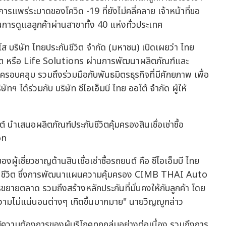
รแพร่ระบาดของโควิด -19 ที่ยังไม่คลี่คลาย เจ้าหน้าที่ขอ
นการดูแลลูกค้าผ่านสาขาทั้ง 40 แห่งทั่วประเทศ
บริษัท ไทยประกันชีวิต จำกัด (มหาชน) เปิดเผยว่า ไทย
ชีวิต หรือ Life Solutions ผ่านการพัฒนาผลิตภัณฑ์และ
รอบคลุม รวมถึงร่วมมือกับพันธมิตรธุรกิจที่มีศักยภาพ เพื่อ
ัทฯ ได้ร่วมกับ บริษัท ซีไอเอ็มบี ไทย ออโต้ จำกัด ผู้ให้
 นำเสนอผลิตภัณฑ์ประกันชีวิตคุ้มครองสินเชื่อเช่าซื้อ
on
ู้เชี่ยวชาญด้านสินเชื่อเช่าซื้อรถยนต์ คือ ซีไอเอ็มบี ไทย
ะกันชีวิต ซึ่งการพัฒนาแผนความคุ้มครอง CIMB THAI Auto
ขยายตลาด รวมถึงสร้างหลักประกันที่มั่นคงให้กับลูกค้า โดย
วามไม่แน่นอนต่างๆ เกิดขึ้นมากมาย" นายวิญญูกล่าว
์ความต้องการของผู้บริโภคทุกกลุ่มอย่างต่อเนื่อง รวมถึงการ