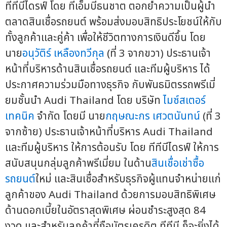
ทีทีบีไดรฟ์ โดย ทีเอ็มบีธนชาต ตอกย้ำความเป็นผู้นำ
ตลาดสินเชื่อรถยนต์ พร้อมส่งมอบสิทธิประโยชน์ให้กับ
ทั้งลูกค้าและคู่ค้า เพื่อให้ชีวิตทางการเงินดีขึ้น โดย
นาย
อนุวัติร์ เหลืองทวีกุล
(ที่ 3 จากขวา) ประธานเจ้า
หน้าที่บริหารด้านสินเชื่อรถยนต์ และทีมผู้บริหาร ได้
ประกาศความร่วมมือทางธุรกิจ กับพันธมิตรรถพรีเมี่
ยมชั้นนำ Audi Thailand โดย บริษัท
ไมซ์สเตอร์
เทคนิค
จำกัด โดยมี นาย
กฤษณะกร เศวตนันทน์
(ที่ 3
จากซ้าย) ประธานเจ้าหน้าที่บริหาร Audi Thailand
และทีมผู้บริหาร ให้การต้อนรับ โดย ทีทีบีไดรฟ์ ให้การ
สนับสนุนกลุ่มลูกค้าพรีเมี่ยม ในด้าน
สินเชื่อเช่าซื้อ
รถยนต์
ใหม่ และสินเชื่อสำหรับธุรกิจผู้แทนจำหน่ายแก่
ลูกค้าของ Audi Thailand ด้วยการมอบสิทธิพิเศษ
ด้านดอกเบี้ยในอัตราสุดพิเศษ ผ่อนชำระสูงสุด 84
งวด และสำหรับลูกค้าที่ถือบัตรเครดิต ทีทีบี ก็จะยิ่งได้