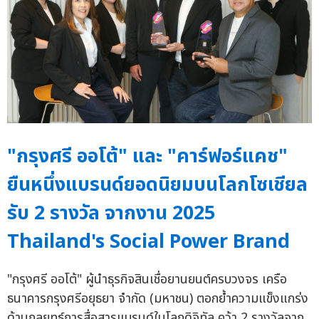
"กรุงศรี ออโต้" และ "คาร์ฟอร์แคช"
ยืนหนึ่งแบรนด์ยอดนิยมบนโลกโซเชียล
รับ 2 รางวัล จากงาน 2025
Thailand's Social Power Brand
"กรุงศรี ออโต้" ผู้นำธุรกิจสินเชื่อยานยนต์ครบวงจร เครือ
ธนาคารกรุงศรีอยุธยา จำกัด (มหาชน) ตอกย้ำความแข็งแกร่ง
ด้านกลยุทธ์การสื่อสารแบรนด์ในโลกดิจิทัล คว้า 2 รางวัลจาก