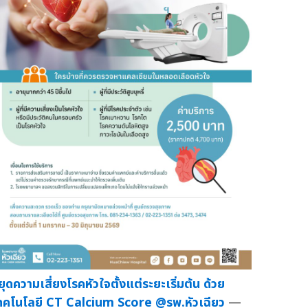
ยุดความเสี่ยงโรคหัวใจตั้งแต่ระยะเริ่มต้น ด้วย
ทคโนโลยี CT Calcium Score @รพ.หัวเฉียว
—