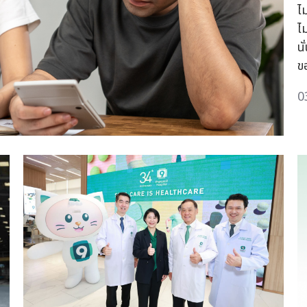
ไ
ไม
น
ข
0