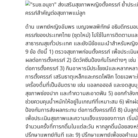
ด้าน แพทย์หญิงอัมพร เบญจพลพิทักษ์ อธิบดีกรมอน
ครรภ์ของประเทศไทย (ชุดใหม่) ไปใช้ในการติดตามและ
สาธารณสุขทั่วประเทศ และยังมีข้อแนะนำสำหรับหญ
9 ข้อ ดังนี้ 1) ตรวจสุขภาพก่อนตั้งครรภ์ เพื่อปร
ผลต่อการตั้งครรภ์ 2) ฉีดวัคซีนป้องกันโรคต่างๆ เช่
ต่อการตั้งครรภ์ 3) กินอาหารมีประโยชน์และหลากหลายใ
การตั้งครรภ์ เสริมธาตุเหล็กและกรดโฟลิก โดยเฉพาะ
เครื่องดื่มที่เป็นอันตราย เช่น แอลกอฮอล์ และงดสูบ
สุขภาพช่องปาก และทำความสะอาดฟัน 5) ออกกำลังก
ช่วยควบคุมน้ำหนักให้อยู่ในเกณฑ์ที่เหมาะสม 6) พัก
ป้องกันการส่งผลกระทบ ต่อการตั้งครรภ์ได้ 8) นับลู
เพื่อประเมินสุขภาพและความแข็งแรงของทารก เริ่มนับลู
จำนวนครั้งที่ทารกดิ้นในแต่ละวัน หากลูกดิ้นน้อยล
ปรึกษาแพทย์ทันที และ 9) ปรึกษาแพทย์เพื่อขอคำแน