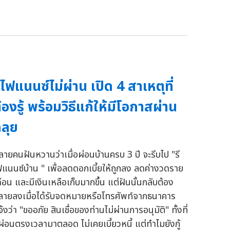
ีไฟแนนซ์ไม่ผ่าน เปิด 4 สาเหตุที่
้องรู้ พร้อมวิธีแก้ให้มีโอกาสผ่าน
ลุย
ลายคนฝันหวานว่าเมื่อผ่อนบ้านครบ 3 ปี จะรีบไป "รี
ฟแนนซ์บ้าน " เพื่อลดดอกเบี้ยให้ถูกลง ลดค่างวดราย
ดือน และมีเงินเหลือเก็บมากขึ้น แต่ฝันนั้นกลับต้อง
ลายลงเมื่อได้รับจดหมายหรือโทรศัพท์จากธนาคาร
้งว่า "ขออภัย สินเชื่อของท่านไม่ผ่านการอนุมัติ" ทั้งที่
็ผ่อนตรงเวลามาตลอด ไม่เคยเบี้ยวหนี้ แต่ทำไมยังกู้