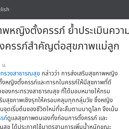
lish
าพหญิงตั้งครรภ์ ย้ำประเมินความเ
้งครรภ์สำคัญต่อสุขภาพแม่ลูก
 น.
ะทรวงสาธารณสุข
กล่าวว่า การส่งเสริมสุขภาพหญิง
ั้งหญิงตั้งครรภ์และทารกในครรภ์ให้มีสุขภาพที่ดี
ยของกระทรวงสาธารณสุข ที่ได้มอบหมายให้กรม
ิมสุขภาพเชิงรุกให้ครอบคลุมทุกกลุ่มวัย ซึ่งหญิง
็นจุดเริ่มต้นของชีวิตใหม่ที่จะลืมตามมาดูโลก จึงเน้น
รภ์
ดูแลสุขภาพตนเองทั้งก่อนการตั้งครรภ์ และ
ารณสุข ได้ประกาศใช้มาตรฐานการเพิ่มน้ำหนักขณะ