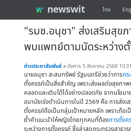
newswit
ไทย
Eng
"รมช.อนุชา" ส่งเสริมสุขภ
พบแพทย์ตามนัดระหว่างตั
ข่าวประชาสัมพันธ์
»
อังคาร 5 สิงหาคม 2568 10:31
นายอนุชา สะสมทรัพย์ รัฐมนตรีช่วยว่าการ
กร
ตั้งครรภ์เป็นสิ่งสำคัญ เพราะส่งผลต่อสุขภาพท
คลอดและเติบโต้ได้อย่างปลอดภัย จากนโยบา
อนามัยเร่งดำเนินการในปี 2569 คือ การส่งเสร
ตั้งครรภ์ถือเป็นกลุ่มเป้าหมายหลัก เพราะถือเป
ย้ำคำแนะนำให้หญิงไทยทุกคนที่ต้อง
การตั้งคร
ระหว่างการตั้งครรภ์ ซึ่งล่าสุดกระทรวงสาธ