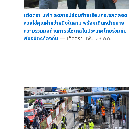
เต็ดตรา แพ้ค ลดการปล่อยก๊าซเรือนกระจกตลอด
ห่วงโซ่คุณค่ากว่าหนึ่งในสาม พร้อมเดินหน้าขยาย
ความร่วมมือด้านการรีไซเคิลในประเทศไทยร่วมกับ
พันธมิตรท้องถิ่น
— เต็ดตรา แพ้...
23 ก.ค.