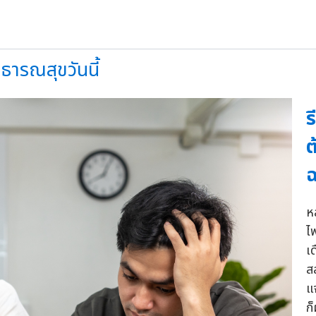
ธารณสุขวันนี้
ร
ต
ฉ
ห
ไ
เ
ส
แจ
ก