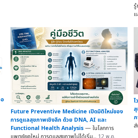
รู
แ
วอ
ไ
ส
Future Preventive Medicine เปิดมิติใหม่ของ
ภ
การดูแลสุขภาพเชิงลึก ด้วย DNA, AI และ
ส
Functional Health Analysis
— ในโลกการ
แพทย์ยุคใหม่ การดูแลสุขภาพไม่ได้เริ่ม...
12 พ.ค.