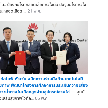
้ทัน.. ป้องกันโรคหลอดเลือดหัวใจตีบ ปัจจุบันโรคหัวใจ
ละหลอดเลือด ...
21 พ.ค.
วทัลไลฟ์-หัวเว่ย ผนึกความร่วมมือด้านเทคโนโลยี
ุขภาพ พัฒนาโครงการศึกษาการประเมินความเสี่ยง
าวะน้ำตาลในเลือดสูงผ่านอุปกรณ์สวมใส่
— ศูนย์
่งเสริมสุขภาพไวทัล...
06 พ.ค.