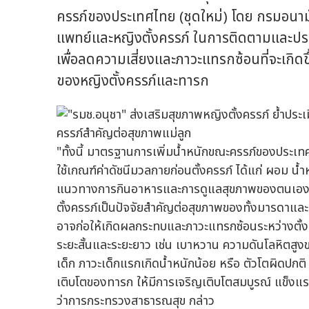
ครรภ์ของประเทศไทย (ชุดใหม่) โดย กรมอนามัย
แพทย์และหญิงตั้งครรภ์ ในการติดตามและประ
เพื่อลดความเสี่ยงและภาวะแทรกซ้อนที่จะเกิด
ของหญิงตั้งครรภ์และทารก
"ทั้งนี้ มาตรฐานการเพิ่มน้ำหนักขณะครรภ์ของประเทศไ
ใช้เกณฑ์ค่าดัชนีมวลกายก่อนตั้งครรภ์ ได้แก่ ผอม น้ำ
แนวทางการกินอาหารและการดูแลสุขภาพของตนเองได้
ตั้งครรภ์เป็นปัจจัยสำคัญต่อสุขภาพของทั้งมารดาและท
อาจก่อให้เกิดผลกระทบและภาวะแทรกซ้อนระหว่างตั้ง
ระยะสั้นและระยะยาว เช่น เบาหวาน ความดันโลหิตสู
เด็ก ภาวะเด็กแรกเกิดน้ำหนักน้อย หรือ ตัวโตผิดปก
เติบโตของทารก ให้มีการเจริญเติบโตสมบูรณ์ แข็งแร
ว่าการกระทรวงสาธารณสุข กล่าว