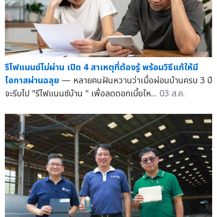
รีไฟแนนซ์ไม่ผ่าน เปิด 4 สาเหตุที่ต้องรู้ พร้อมวิธีแก้ให้มี
โอกาสผ่านฉลุย
— หลายคนฝันหวานว่าเมื่อผ่อนบ้านครบ 3 ปี
จะรีบไป "รีไฟแนนซ์บ้าน " เพื่อลดดอกเบี้ยให...
03 ส.ค.