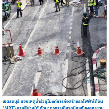
เขตธนบุรี แจงเหตุน้ำรั่วอุโมงค์การก่อสร้างรถไฟฟ้าใต้ดิน
(MRT) สายสีม่วงใต้ งัดมาตรการเชิงรุกป้องกันผลกระทบ