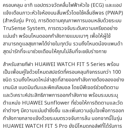
ครอบคลุม อาทิ แอปตรวจวัดคลื่นไฟฟ้าหัวใจ (ECG) และแอป
แจ้งเตือนภาวะหัวใจห้องบนสั่นพริ้วโดยใช้คลื่นชีพจร (PWAP)
(สำหรับรุ่น Pro), การติดตามคุณภาพการนอนหลับด้วยระบบ
TruSense System, การตรวจจับระดับความเครียดอย่าง
แม่นยำ พร้อมโหมดออกกำลังกายแบบเบาๆ เพื่อให้ผู้ใช้
สามารถดูแลสุขภาพได้ง่ายในทุกวัน รวมถึงโหมดน้องแพนด้า
สุดน่ารักที่จะมาช่วยเตือนให้คุณไม่ลืมที่จะขยับร่างกาย
สำหรับสายกีฬา HUAWEI WATCH FIT 5 Series พร้อม
เป็นเพื่อนคู่ใจด้วยโหมดสปอร์ตที่ครอบคลุมกิจกรรมกว่า 100
ชนิด รวมถึงโหมดใหม่ล่าสุดที่สายออกกำลังกายต้องลองอย่าง
เทนนิส แบดมินตันและพิคเคิลบอล โดยมีฟีเจอร์ช่วยติดตาม
และวิเคราะห์ประสิทธิภาพการออกกำลังกาย พร้อมระบบระบุ
ตำแหน่ง HUAWEI Sunflower ที่ช่วยให้การติดตามและวัด
ค่าต่างๆ มีความแม่นยำยิ่งขึ้น และเพิ่มความอุ่นใจเพื่อการออก
กำลังกายกลางแจ้งด้วยระบบตรวจจับการล้ม นอกจากนี้ในรุ่น
HUAWEI WATCH FIT 5 Pro ยังมีโหมดกอล์ฟที่ได้รับการ