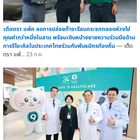
เต็ดตรา แพ้ค ลดการปล่อยก๊าซเรือนกระจกตลอดห่วงโซ่
คุณค่ากว่าหนึ่งในสาม พร้อมเดินหน้าขยายความร่วมมือด้าน
การรีไซเคิลในประเทศไทยร่วมกับพันธมิตรท้องถิ่น
— เต็ด
ตรา แพ้...
23 ก.ค.