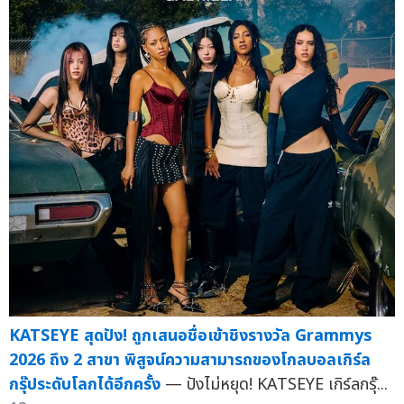
KATSEYE สุดปัง! ถูกเสนอชื่อเข้าชิงรางวัล Grammys
2026 ถึง 2 สาขา พิสูจน์ความสามารถของโกลบอลเกิร์ล
กรุ๊ประดับโลกได้อีกครั้ง
— ปังไม่หยุด! KATSEYE เกิร์ลกรุ๊...