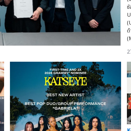
ซ
UM
(
ด
(
2
K