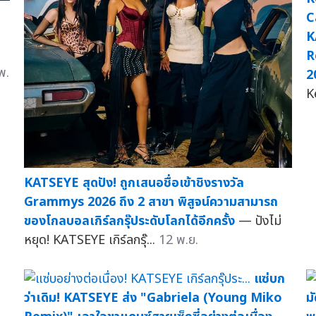
C
K
R
พ.
2
K
KATSEYE สุดปัง! ถูกเสนอชื่อเข้าชิงรางวัล
Grammys 2026 ถึง 2 สาขา พิสูจน์ความสามารถ
ของโกลบอลเกิร์ลกรุ๊ประดับโลกได้อีกครั้ง
— ปังไม่
หยุด! KATSEYE เกิร์ลกรุ๊...
12 พ.ย.
แซ่บก
ว่าเดิม! KATSEYE ส่ง "Gabriela (Young Miko
ม