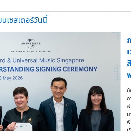
เชสเตอร์วันนี้
ก
เ
ส
บั
ภ
ผ
น
พ
(