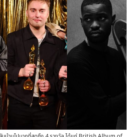
ับบ้านไปมากที่สุดถึง 4 รางวัล ได้แก่ British Album of