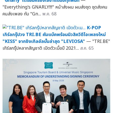
"Gnarly"เตรียมครองใจขาแดนซ์ทุกพื้นที่
—
"Everything's GNARLY!!!" หน้าส่งผม ผมส่งชุด ชุดส่งคน
คนส่งเพลง กับ "Gn...
พ.ค. 68
K-POP
เกิร์ลกรุ๊ปวง TRI.BE คัมแบ็คพร้อมมิวสิควิดีโอเพลงใหม่
"KISS" จากซิงเกิลอัลบั้มล่าสุด "LEVIOSA"
— "TRI.BE"
เกิร์ลกรุ๊ปหลากสัญชาติ เปิดตัวเมื่อปี 2021...
ส.ค. 65