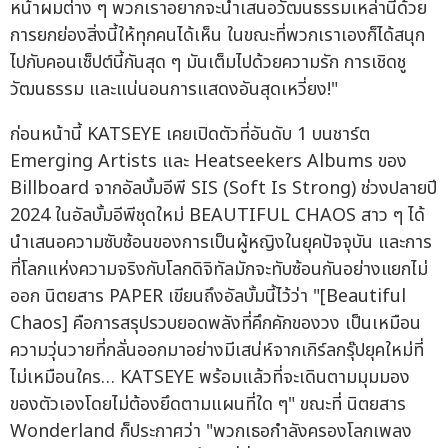
หน้าผมต่าง ๆ พวกเราอยากจะนำเสนอวัฒนธรรมเหล่านี้ด้วย
การยกย่องสิ่งนี้ให้ทุกคนได้เห็น ในขณะที่พวกเราเองก็ได้สนุก
ไปกับคอนเซ็ปต์นี้กันสุด ๆ มันเต็มไปด้วยความรัก การเชิดชู
วัฒนธรรม และแน่นอนการแสดงอันสุดเหวี่ยง!"
ก่อนหน้านี้ KATSEYE เคยเปิดตัวที่อันดับ 1 บนชาร์ต
Emerging Artists และ Heatseekers Albums ของ
Billboard จากอัลบั้มอีพี SIS (Soft Is Strong) ช่วงปลายปี
2024 ในอัลบั้มอีพีชุดใหม่ BEAUTIFUL CHAOS สาว ๆ ได้
นำเสนอความซับซ้อนของการเป็นผู้หญิงในยุคปัจจุบัน และการ
ที่โลกแห่งความจริงกับโลกดิจิทัลมักจะทับซ้อนกันอย่างแยกไม่
ออก นิตยสาร PAPER เขียนถึงอัลบั้มนี้ไว้ว่า "[Beautiful
Chaos] คือการสรุปรวบยอดพลังที่คึกคักของวง เป็นเหมือน
ความวุ่นวายที่กลั่นออกมาอย่างมีเสน่ห์จากเกิร์ลกรุ๊ปยุคใหม่ที่
ไม่เหมือนใคร… KATSEYE พร้อมแล้วที่จะเดินตามมุมมอง
ของตัวเองโดยไม่ต้องยึดตามแผนที่ใด ๆ" ขณะที่ นิตยสาร
Wonderland ก็ประกาศว่า "พวกเธอกำลังครองโลกเพลง