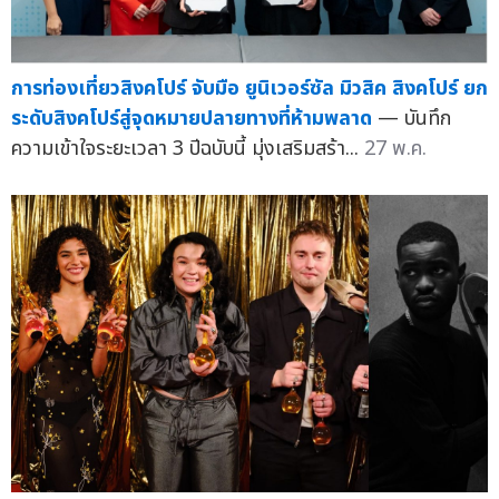
การท่องเที่ยวสิงคโปร์ จับมือ ยูนิเวอร์ซัล มิวสิค สิงคโปร์ ยก
ระดับสิงคโปร์สู่จุดหมายปลายทางที่ห้ามพลาด
— บันทึก
ความเข้าใจระยะเวลา 3 ปีฉบับนี้ มุ่งเสริมสร้า...
27 พ.ค.