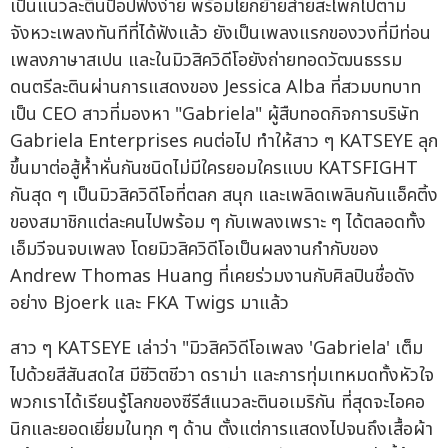
เป็นแนวละตินป็อปฟังง่าย พร้อมโยกย้ายส่ายสะโพกไปตาม
จังหวะเพลงทันทีที่ได้ฟังแล้ว ยังเป็นเพลงแรกของวงที่มีท่อน
เพลงภาษาสเปน และในมิวสิควิดีโอยังถ่ายทอดวัฒนธรรม
ดนตรีละตินผ่านการแสดงของ Jessica Alba ที่สวมบทบาท
เป็น CEO สาวที่มองหา "Gabriela" ผู้สืบทอดกิจการบริษัท
Gabriela Enterprises คนต่อไป ทำให้สาว ๆ KATSEYE ลุก
ขึ้นมาต่อสู้ห้ำหั่นกันชนิดไม่มีใครยอมใครแบบ KATSFIGHT
กันสุด ๆ เป็นมิวสิควิดีโอที่ตลก สนุก และเพลิดเพลินกันแอ็คติ้ง
ของสมาชิกแต่ละคนไปพร้อม ๆ กับเพลงเพราะ ๆ ได้ตลอดทั้ง
เอ็มวีจนจบเพลง โดยมิวสิควิดีโอเป็นผลงานกำกับของ
Andrew Thomas Huang ที่เคยร่วมงานกับศิลปินชื่อดัง
อย่าง Bjoerk และ FKA Twigs มาแล้ว
สาว ๆ KATSEYE เล่าว่า "มิวสิควิดีโอเพลง 'Gabriela' เต็ม
ไปด้วยสีสันสดใส มีชีวิตชีวา ดราม่า และการทุ่มเทหมดทั้งหัวใจ
พวกเราได้เรียนรู้โลกของซีรีส์แนวละตินอเมริกัน ที่สุดจะไอคอ
นิกและยอดเยี่ยมในทุก ๆ ด้าน ตั้งแต่การแสดงไปจนถึงเสื้อผ้า