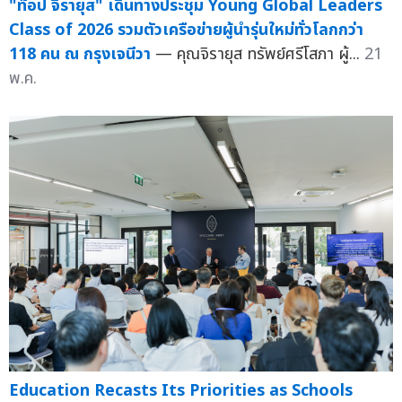
"ท๊อป จิรายุส" เดินทางประชุม Young Global Leaders
Class of 2026 รวมตัวเครือข่ายผู้นำรุ่นใหม่ทั่วโลกกว่า
118 คน ณ กรุงเจนีวา
— คุณจิรายุส ทรัพย์ศรีโสภา ผู้...
21
พ.ค.
Education Recasts Its Priorities as Schools