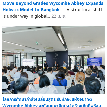
Move Beyond Grades Wycombe Abbey Expands
Holistic Model to Bangkok
— A structural shift
is under way in global...
22 เม.ย.
โลกการศึกษากำลังเปลี่ยนสูตร รับทักษะแห่งอนาคต
Wycombe Abbey สะท้อนแนวคิดใหม่ สร้างเด็กที่พร้อม