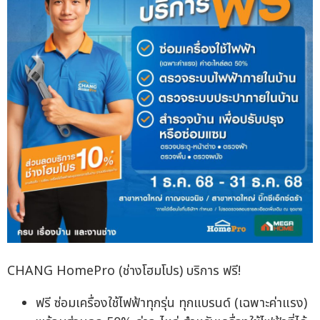
CHANG HomePro (ช่างโฮมโปร) บริการ ฟรี!
ฟรี ซ่อมเครื่องใช้ไฟฟ้าทุกรุ่น ทุกแบรนด์ (เฉพาะค่าแรง)