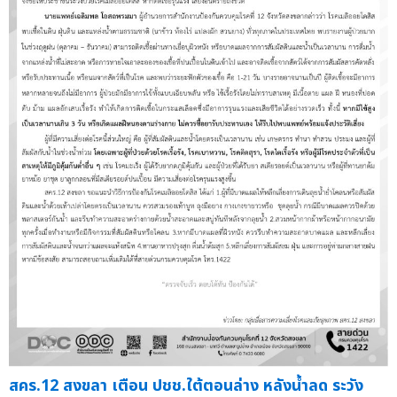
สคร.12 สงขลา เตือน ปชช.ใต้ตอนล่าง หลังน้ำลด ระวัง