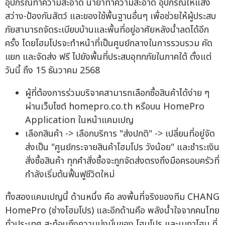
อุปกรณ์ทำความสะอาด น้ำยาทำความสะอาด อุปกรณ์ให้แสง
สว่าง-ป้องกันสัตว์ และของใช้พื้นฐานอื่นๆ เพื่อช่วยให้ผู้ประสบ
ภัยสามารถจัดระเบียบบ้านและพื้นที่อยู่อาศัยหลังน้ำลดได้อีก
ครั้ง โดยโฮมโปรจะทำหน้าที่เป็นศูนย์กลางในการรวบรวม คัด
แยก และจัดส่ง ฟรี ไปยังพื้นที่ประสบอุทกภัยในภาคใต้ ตั้งแต่
วันนี้ ถึง 15 ธันวาคม 2568
ผู้ที่ต้องการร่วมบริจาคสามารถเลือกซื้อสินค้าได้ง่าย ๆ
ผ่านเว็บไซต์ homepro.co.th หรือบน HomePro
Application ในหน้าแคมเปญ
เลือกสินค้า -> เลือกบริการ "ส่งปกติ" -> เปลี่ยนที่อยู่จัด
ส่งเป็น "ศูนย์กระจายสินค้าโฮมโปร วังน้อย" และชำระเงิน
สั่งซื้อสินค้า ทุกคำสั่งซื้อจะถูกจัดส่งตรงถึงมือครอบครัวที่
กำลังเริ่มต้นฟื้นฟูชีวิตใหม่
ทั้งสองแคมเปญนี้ ด้านหนึ่ง คือ ลงพื้นที่จริงของทีม CHANG
HomePro (ช่างโฮมโปร) และอีกด้านคือ พลังน้ำใจจากคนไทย
ทั่วประเทศ สะท้อนถึงความมุ่งมั่นของ โฮมโปร และเมกาโฮม ที่