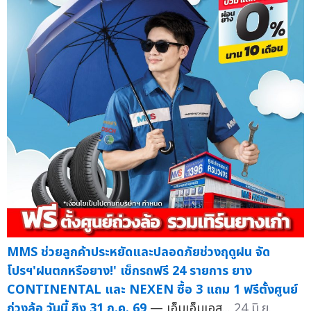
MMS ช่วยลูกค้าประหยัดและปลอดภัยช่วงฤดูฝน จัด
โปรฯ'ฝนตกหรือยาง!' เช็กรถฟรี 24 รายการ ยาง
CONTINENTAL และ NEXEN ซื้อ 3 แถม 1 ฟรีตั้งศูนย์
ถ่วงล้อ วันนี้ ถึง 31 ก.ค. 69
— เอ็มเอ็มเอส...
24 มิ.ย.