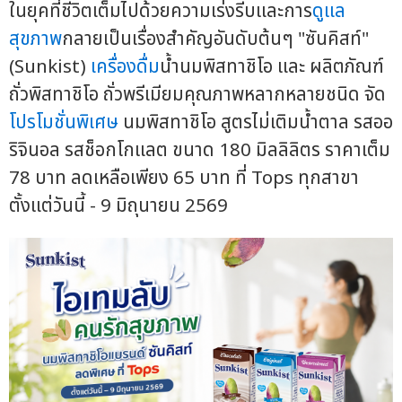
ในยุคที่ชีวิตเต็มไปด้วยความเร่งรีบและการ
ดูแล
สุขภาพ
กลายเป็นเรื่องสำคัญอันดับต้นๆ "ซันคิสท์"
(Sunkist)
เครื่องดื่ม
น้ำนมพิสทาชิโอ และ ผลิตภัณฑ์
ถั่วพิสทาชิโอ ถั่วพรีเมียมคุณภาพหลากหลายชนิด จัด
โปรโมชั่นพิเศษ
นมพิสทาชิโอ สูตรไม่เติมน้ำตาล รสออ
ริจินอล รสช็อกโกแลต ขนาด 180 มิลลิลิตร ราคาเต็ม
78 บาท ลดเหลือเพียง 65 บาท ที่ Tops ทุกสาขา
ตั้งแต่วันนี้ - 9 มิถุนายน 2569