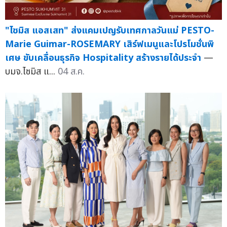
"ไซมิส แอสเสท" ส่งแคมเปญรับเทศกาลวันแม่ PESTO-
Marie Guimar-ROSEMARY เสิร์ฟเมนูและโปรโมชั่นพิ
เศษ ขับเคลื่อนธุรกิจ Hospitality สร้างรายได้ประจำ
—
บมจ.ไซมิส แ...
04 ส.ค.