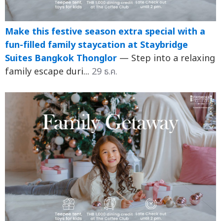
Make this festive season extra special with a
fun-filled family staycation at Staybridge
Suites Bangkok Thonglor
— Step into a relaxing
family escape duri...
29 ธ.ค.