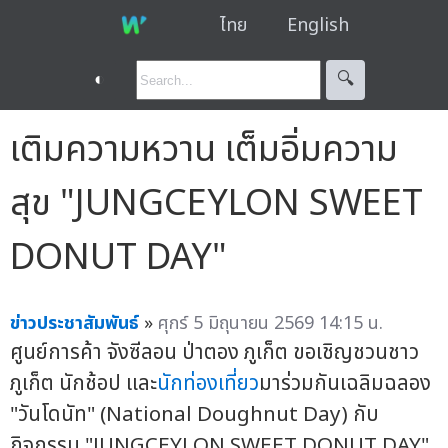
ไทย
English
◐
🔍︎
เติมความหวาน เต็มอิ่มความ
สุข "JUNGCEYLON SWEET
DONUT DAY"
ข่าวประชาสัมพันธ์
»
ศุกร์ 5 มิถุนายน 2569 14:15 น.
ศูนย์การค้า จังซีลอน ป่าตอง ภูเก็ต ขอเชิญชวนชาว
ภูเก็ต นักช้อป และ
นักท่องเที่ยว
มาร่วมกันเฉลิมฉลอง
"วันโดนัท" (National Doughnut Day) กับ
กิจกรรม "JUNGCEYLON SWEET DONUT DAY"