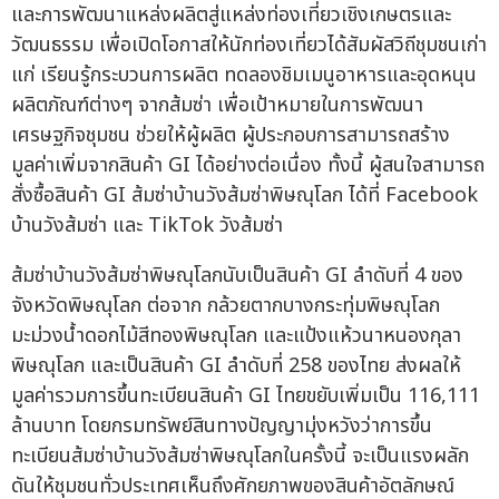
และการพัฒนาแหล่งผลิตสู่แหล่งท่องเที่ยวเชิงเกษตรและ
วัฒนธรรม เพื่อเปิดโอกาสให้นักท่องเที่ยวได้สัมผัสวิถีชุมชนเก่า
แก่ เรียนรู้กระบวนการผลิต ทดลองชิมเมนูอาหารและอุดหนุน
ผลิตภัณฑ์ต่างๆ จากส้มซ่า เพื่อเป้าหมายในการพัฒนา
เศรษฐกิจชุมชน ช่วยให้ผู้ผลิต ผู้ประกอบการสามารถสร้าง
มูลค่าเพิ่มจากสินค้า GI ได้อย่างต่อเนื่อง ทั้งนี้ ผู้สนใจสามารถ
สั่งซื้อสินค้า GI ส้มซ่าบ้านวังส้มซ่าพิษณุโลก ได้ที่ Facebook
บ้านวังส้มซ่า และ TikTok วังส้มซ่า
ส้มซ่าบ้านวังส้มซ่าพิษณุโลกนับเป็นสินค้า GI ลำดับที่ 4 ของ
จังหวัดพิษณุโลก ต่อจาก กล้วยตากบางกระทุ่มพิษณุโลก
มะม่วงน้ำดอกไม้สีทองพิษณุโลก และแป้งแห้วนาหนองกุลา
พิษณุโลก และเป็นสินค้า GI ลำดับที่ 258 ของไทย ส่งผลให้
มูลค่ารวมการขึ้นทะเบียนสินค้า GI ไทยขยับเพิ่มเป็น 116,111
ล้านบาท โดยกรมทรัพย์สินทางปัญญามุ่งหวังว่าการขึ้น
ทะเบียนส้มซ่าบ้านวังส้มซ่าพิษณุโลกในครั้งนี้ จะเป็นแรงผลัก
ดันให้ชุมชนทั่วประเทศเห็นถึงศักยภาพของสินค้าอัตลักษณ์