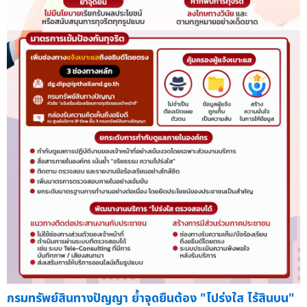
กรมทรัพย์สินทางปัญญา ย้ำจุดยืนต้อง "โปร่งใส ไร้สินบน"