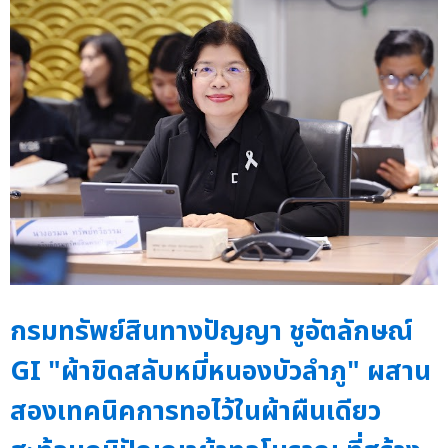
กรมทรัพย์สินทางปัญญา ชูอัตลักษณ์
GI "ผ้าขิดสลับหมี่หนองบัวลำภู" ผสาน
สองเทคนิคการทอไว้ในผ้าผืนเดียว