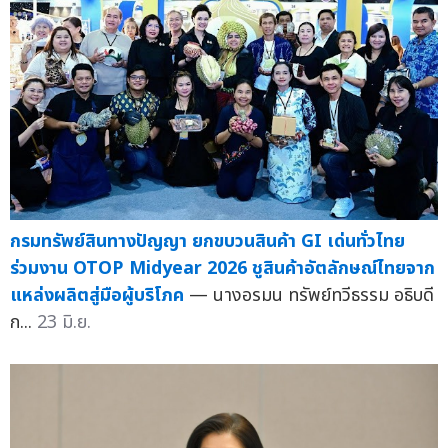
กรมทรัพย์สินทางปัญญา ยกขบวนสินค้า GI เด่นทั่วไทย
ร่วมงาน OTOP Midyear 2026 ชูสินค้าอัตลักษณ์ไทยจาก
แหล่งผลิตสู่มือผู้บริโภค
— นางอรมน ทรัพย์ทวีธรรม อธิบดี
ก...
23 มิ.ย.