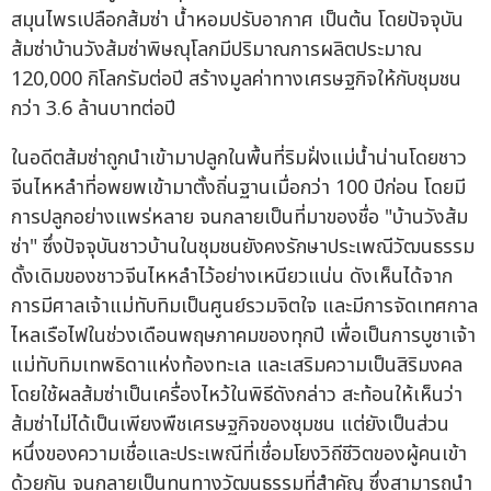
สมุนไพรเปลือกส้มซ่า น้ำหอมปรับอากาศ เป็นต้น โดยปัจจุบัน
ส้มซ่าบ้านวังส้มซ่าพิษณุโลกมีปริมาณการผลิตประมาณ
120,000 กิโลกรัมต่อปี สร้างมูลค่าทางเศรษฐกิจให้กับชุมชน
กว่า 3.6 ล้านบาทต่อปี
ในอดีตส้มซ่าถูกนำเข้ามาปลูกในพื้นที่ริมฝั่งแม่น้ำน่านโดยชาว
จีนไหหลำที่อพยพเข้ามาตั้งถิ่นฐานเมื่อกว่า 100 ปีก่อน โดยมี
การปลูกอย่างแพร่หลาย จนกลายเป็นที่มาของชื่อ "บ้านวังส้ม
ซ่า" ซึ่งปัจจุบันชาวบ้านในชุมชนยังคงรักษาประเพณีวัฒนธรรม
ดั้งเดิมของชาวจีนไหหลำไว้อย่างเหนียวแน่น ดังเห็นได้จาก
การมีศาลเจ้าแม่ทับทิมเป็นศูนย์รวมจิตใจ และมีการจัดเทศกาล
ไหลเรือไฟในช่วงเดือนพฤษภาคมของทุกปี เพื่อเป็นการบูชาเจ้า
แม่ทับทิมเทพธิดาแห่งท้องทะเล และเสริมความเป็นสิริมงคล
โดยใช้ผลส้มซ่าเป็นเครื่องไหว้ในพิธีดังกล่าว สะท้อนให้เห็นว่า
ส้มซ่าไม่ได้เป็นเพียงพืชเศรษฐกิจของชุมชน แต่ยังเป็นส่วน
หนึ่งของความเชื่อและประเพณีที่เชื่อมโยงวิถีชีวิตของผู้คนเข้า
ด้วยกัน จนกลายเป็นทุนทางวัฒนธรรมที่สำคัญ ซึ่งสามารถนำ