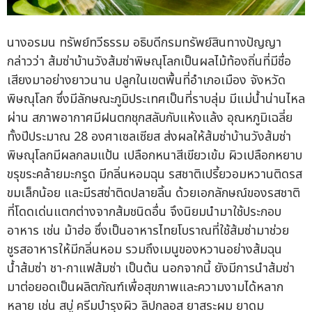
นางอรมน ทรัพย์ทวีธรรม อธิบดีกรมทรัพย์สินทางปัญญา
กล่าวว่า ส้มซ่าบ้านวังส้มซ่าพิษณุโลกเป็นผลไม้ท้องถิ่นที่มีชื่อ
เสียงมาอย่างยาวนาน ปลูกในเขตพื้นที่อำเภอเมือง จังหวัด
พิษณุโลก ซึ่งมีลักษณะภูมิประเทศเป็นที่ราบลุ่ม มีแม่น้ำน่านไหล
ผ่าน สภาพอากาศมีฝนตกชุกสลับกับแห้งแล้ง อุณหภูมิเฉลี่ย
ทั้งปีประมาณ 28 องศาเซลเซียส ส่งผลให้ส้มซ่าบ้านวังส้มซ่า
พิษณุโลกมีผลกลมแป้น เปลือกหนาสีเขียวเข้ม ผิวเปลือกหยาบ
ขรุขระคล้ายมะกรูด มีกลิ่นหอมฉุน รสชาติเปรี้ยวอมหวานติดรส
ขมเล็กน้อย และมีรสซ่าติดปลายลิ้น ด้วยเอกลักษณ์ของรสชาติ
ที่โดดเด่นแตกต่างจากส้มชนิดอื่น จึงนิยมนำมาใช้ประกอบ
อาหาร เช่น ม้าฮ่อ ซึ่งเป็นอาหารไทยโบราณที่ใช้ส้มซ่ามาช่วย
ชูรสอาหารให้มีกลิ่นหอม รวมถึงเมนูของหวานอย่างส้มฉุน
น้ำส้มซ่า ชา-กาแฟส้มซ่า เป็นต้น นอกจากนี้ ยังมีการนำส้มซ่า
มาต่อยอดเป็นผลิตภัณฑ์เพื่อสุขภาพและความงามได้หลาก
หลาย เช่น สบู่ ครีมบำรุงผิว ลิปกลอส ยาสระผม ยาดม