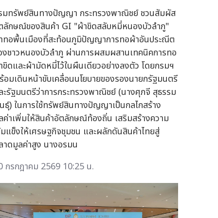
รมทรัพย์สินทางปัญญา กระทรวงพาณิชย์ ชวนสัมผัส
ัตลักษณ์ของสินค้า GI "ผ้าขิดสลับหมี่หนองบัวลำภู"
้าทอพื้นเมืองที่สะท้อนภูมิปัญญาการทอผ้าอันประณีต
องชาวหนองบัวลำภู ผ่านการผสมผสานเทคนิคการทอ
้าขิดและผ้ามัดหมี่ไว้ในผืนเดียวอย่างลงตัว โดยกรมฯ
ร้อมเดินหน้าขับเคลื่อนนโยบายของรองนายกรัฐมนตรี
ละรัฐมนตรีว่าการกระทรวงพาณิชย์ (นางศุภจี สุธรรม
ันธุ์) ในการใช้ทรัพย์สินทางปัญญาเป็นกลไกสร้าง
ลค่าเพิ่มให้สินค้าอัตลักษณ์ท้องถิ่น เสริมสร้างความ
ข้มแข็งให้เศรษฐกิจชุมชน และผลักดันสินค้าไทยสู่
ลาดมูลค่าสูง นางอรมน
0 กรกฎาคม 2569 10:25 น.