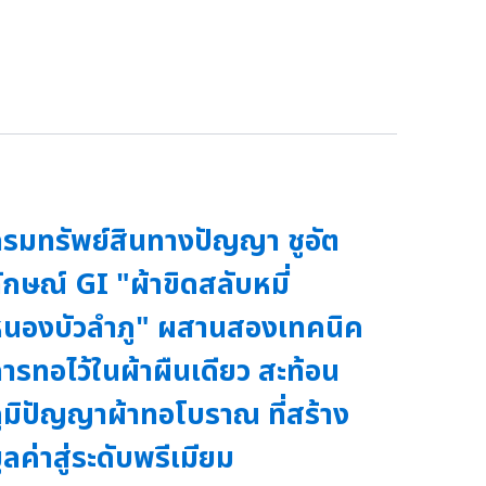
รมทรัพย์สินทางปัญญา ชูอัต
ักษณ์ GI "ผ้าขิดสลับหมี่
นองบัวลำภู" ผสานสองเทคนิค
ารทอไว้ในผ้าผืนเดียว สะท้อน
ูมิปัญญาผ้าทอโบราณ ที่สร้าง
ูลค่าสู่ระดับพรีเมียม