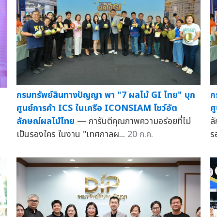
กรมทรัพย์สินทางปัญญา พา "7 ผลไม้ GI ไทย" บุก
ก
ศูนย์การค้า ICS ในเครือ ICONSIAM โชว์อัต
ศ
ลักษณ์ผลไม้ไทย
— การันตีคุณภาพความอร่อยที่ไม่
ล
เป็นรองใคร ในงาน "เทศกาลผ...
20 ก.ค.
ร