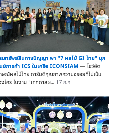
รมทรัพย์สินทางปัญญา พา "7 ผลไม้ GI ไทย" บุก
ูนย์การค้า ICS ในเครือ ICONSIAM
— โชว์อัต
ักษณ์ผลไม้ไทย การันตีคุณภาพความอร่อยที่ไม่เป็น
องใคร ในงาน "เทศกาลผ...
17 ก.ค.