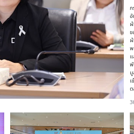
ก
อ
ผ
ข
ผ
พ
แ
พ
มู
เ
ต
3