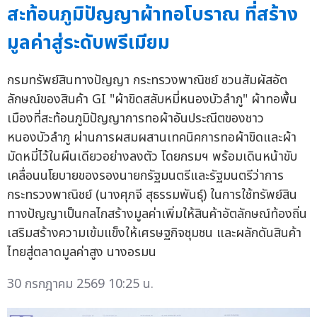
สะท้อนภูมิปัญญาผ้าทอโบราณ ที่สร้าง
มูลค่าสู่ระดับพรีเมียม
กรมทรัพย์สินทางปัญญา กระทรวงพาณิชย์ ชวนสัมผัสอัต
ลักษณ์ของสินค้า GI "ผ้าขิดสลับหมี่หนองบัวลำภู" ผ้าทอพื้น
เมืองที่สะท้อนภูมิปัญญาการทอผ้าอันประณีตของชาว
หนองบัวลำภู ผ่านการผสมผสานเทคนิคการทอผ้าขิดและผ้า
มัดหมี่ไว้ในผืนเดียวอย่างลงตัว โดยกรมฯ พร้อมเดินหน้าขับ
เคลื่อนนโยบายของรองนายกรัฐมนตรีและรัฐมนตรีว่าการ
กระทรวงพาณิชย์ (นางศุภจี สุธรรมพันธุ์) ในการใช้ทรัพย์สิน
ทางปัญญาเป็นกลไกสร้างมูลค่าเพิ่มให้สินค้าอัตลักษณ์ท้องถิ่น
เสริมสร้างความเข้มแข็งให้เศรษฐกิจชุมชน และผลักดันสินค้า
ไทยสู่ตลาดมูลค่าสูง นางอรมน
30 กรกฎาคม 2569 10:25 น.