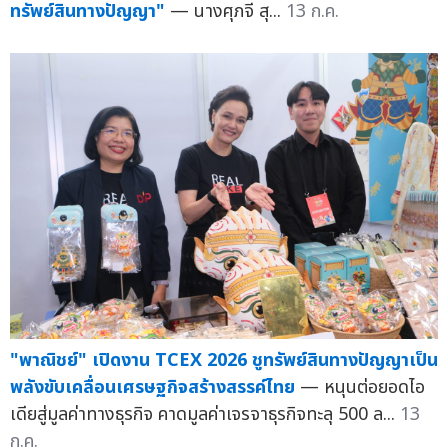
พาณิชย์" ผนึกกำลังทุกภาคส่วน ยกระดับการปราบปราม
การละเมิดฯ ทั้งในท้องตลาดและตลาดออนไลน์ พร้อมปลุก
พลังคนรุ่นใหม่ "ไม่ซื้อ ไม่ใช้ ไม่สนับสนุนการละเมิด
ทรัพย์สินทางปัญญา"
— นางศุภจี สุ...
13 ก.ค.