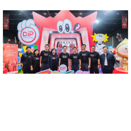
"พาณิชย์" เปิดงาน TCEX 2026 ชูทรัพย์สินทางปัญญาเป็น
พลังขับเคลื่อนเศรษฐกิจสร้างสรรค์ไทย
— หนุนต่อยอดไอ
เดียสู่มูลค่าทางธุรกิจ คาดมูลค่าเจรจาธุรกิจทะลุ 500 ล...
13
ก.ค.