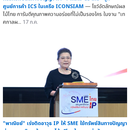
กรมทรัพย์สินทางปัญญา พา "7 ผลไม้ GI ไทย" บุก
ศูนย์การค้า ICS ในเครือ ICONSIAM
— โชว์อัตลักษณ์ผล
ไม้ไทย การันตีคุณภาพความอร่อยที่ไม่เป็นรองใคร ในงาน "เท
ศกาลผ...
17 ก.ค.