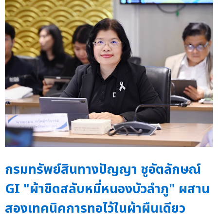
กรมทรัพย์สินทางปัญญา ชูอัตลักษณ์
GI "ผ้าขิดสลับหมี่หนองบัวลำภู" ผสาน
สองเทคนิคการทอไว้ในผ้าผืนเดียว