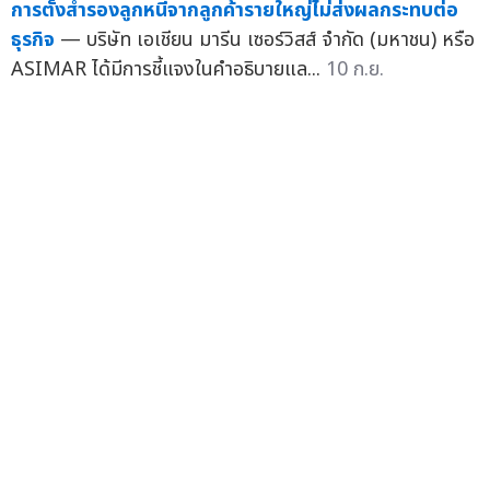
การตั้งสำรองลูกหนี้จากลูกค้ารายใหญ่ไม่ส่งผลกระทบต่อ
ธุรกิจ
— บริษัท เอเชียน มารีน เซอร์วิสส์ จำกัด (มหาชน) หรือ
ASIMAR ได้มีการชี้แจงในคำอธิบายแล...
10 ก.ย.
ไทย
ประกันชีวิตเผยผลประกอบการ 6 เดือนแรกปี 2568 มูลค่า
กำไรของธุรกิจใหม่ (VONB) อยู่ที่ 4,258 ล้านบาท เติบโต
28.0% เมื่อเทียบกับช่วงเดียวกันของปีก่อน
— ผลจากยอด
ขาย...
18 ส.ค.
เตือน SMEs
หากบันทึกรายได้ผิดกระทบต่อการลงทุนและเสียภาษี เอ็น
แอลซูเปอร์แท็กซ์แนะตรวจสอบธุรกิจเป็นไปตามมาตรฐาน
บัญชี
— บริษัท เอ็นแอล ซูเปอร์แท็กซ์ จำกัด (ม...
มิ.ย. 68
© 2007 - 2026 Tasang Limited, All Rights
Reserved.
.236 /18.0ms