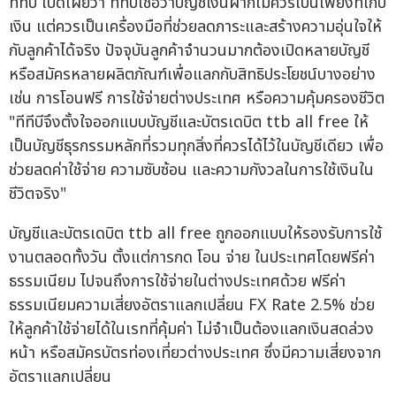
ทีทีบี เปิดเผยว่า ทีทีบีเชื่อว่าบัญชีเงินฝากไม่ควรเป็นเพียงที่เก็บ
เงิน แต่ควรเป็นเครื่องมือที่ช่วยลดภาระและสร้างความอุ่นใจให้
กับลูกค้าได้จริง ปัจจุบันลูกค้าจำนวนมากต้องเปิดหลายบัญชี
หรือสมัครหลายผลิตภัณฑ์เพื่อแลกกับสิทธิประโยชน์บางอย่าง
เช่น การโอนฟรี การใช้จ่ายต่างประเทศ หรือความคุ้มครองชีวิต
"ทีทีบีจึงตั้งใจออกแบบบัญชีและบัตรเดบิต ttb all free ให้
เป็นบัญชีธุรกรรมหลักที่รวมทุกสิ่งที่ควรได้ไว้ในบัญชีเดียว เพื่อ
ช่วยลดค่าใช้จ่าย ความซับซ้อน และความกังวลในการใช้เงินใน
ชีวิตจริง"
บัญชีและบัตรเดบิต ttb all free ถูกออกแบบให้รองรับการใช้
งานตลอดทั้งวัน ตั้งแต่การกด โอน จ่าย ในประเทศโดยฟรีค่า
ธรรมเนียม ไปจนถึงการใช้จ่ายในต่างประเทศด้วย ฟรีค่า
ธรรมเนียมความเสี่ยงอัตราแลกเปลี่ยน FX Rate 2.5% ช่วย
ให้ลูกค้าใช้จ่ายได้ในเรทที่คุ้มค่า ไม่จำเป็นต้องแลกเงินสดล่วง
หน้า หรือสมัครบัตรท่องเที่ยวต่างประเทศ ซึ่งมีความเสี่ยงจาก
อัตราแลกเปลี่ยน