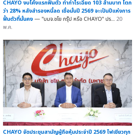
CHAYO งบโค้งแรกฟื้นตัว ทำกำไรเฉียด 103 ล้านบาท โตก
ว่า 28% หลังสำรองหนี้ลด เชื่อมั่นปี 2569 จะเป็นปีแห่งการ
ฟื้นตัวที่มั่นคง
— "บมจ.ชโย กรุ๊ป หรือ CHAYO" ปร...
20
พ.ค.
CHAYO จัดประชุมสามัญผู้ถือหุ้นประจำปี 2569 ไฟเขียวทุก