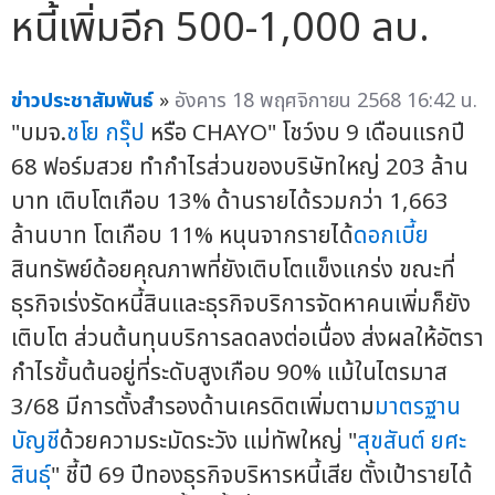
หนี้เพิ่มอีก 500-1,000 ลบ.
ข่าวประชาสัมพันธ์
»
อังคาร 18 พฤศจิกายน 2568 16:42 น.
"บมจ.
ชโย กรุ๊ป
หรือ CHAYO" โชว์งบ 9 เดือนแรกปี
68 ฟอร์มสวย ทำกำไรส่วนของบริษัทใหญ่ 203 ล้าน
บาท เติบโตเกือบ 13% ด้านรายได้รวมกว่า 1,663
ล้านบาท โตเกือบ 11% หนุนจากรายได้
ดอกเบี้ย
สินทรัพย์ด้อยคุณภาพที่ยังเติบโตแข็งแกร่ง ขณะที่
ธุรกิจเร่งรัดหนี้สินและธุรกิจบริการจัดหาคนเพิ่มก็ยัง
เติบโต ส่วนต้นทุนบริการลดลงต่อเนื่อง ส่งผลให้อัตรา
กำไรขั้นต้นอยู่ที่ระดับสูงเกือบ 90% แม้ในไตรมาส
3/68 มีการตั้งสำรองด้านเครดิตเพิ่มตาม
มาตรฐาน
บัญชี
ด้วยความระมัดระวัง แม่ทัพใหญ่ "
สุขสันต์ ยศะ
สินธุ์
" ชี้ปี 69 ปีทองธุรกิจบริหารหนี้เสีย ตั้งเป้ารายได้