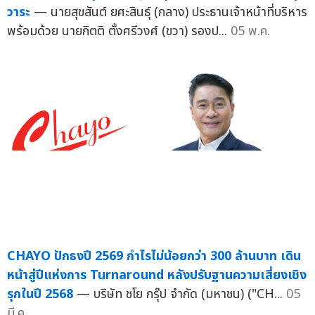
วาระ
— นายสุขสันต์ ยศะสินธุ์ (กลาง) ประธานเจ้าหน้าที่บริหาร
พร้อมด้วย นายกิตติ ตั้งศรีวงศ์ (ขวา) รองป...
05 พ.ค.
CHAYO ปักธงปี 2569 กำไรไม่น้อยกว่า 300 ล้านบาท เดิน
หน้าสู่ปีแห่งการ Turnaround หลังปรับฐานความเสี่ยงเชิง
รุกในปี 2568
— บริษัท ชโย กรุ๊ป จำกัด (มหาชน) ("CH...
05
มี.ค.