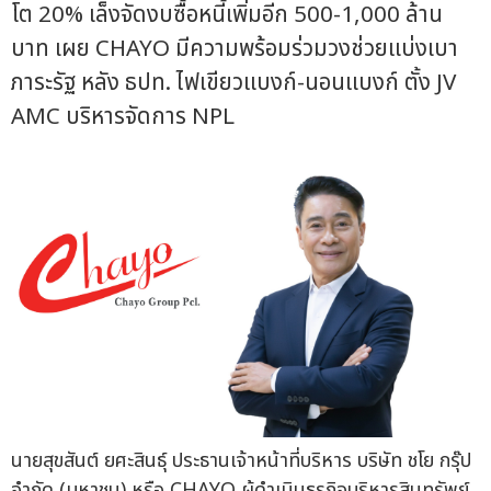
โต 20% เล็งจัดงบซื้อหนี้เพิ่มอีก 500-1,000 ล้าน
บาท เผย CHAYO มีความพร้อมร่วมวงช่วยแบ่งเบา
ภาระรัฐ หลัง ธปท. ไฟเขียวแบงก์-นอนแบงก์ ตั้ง JV
AMC บริหารจัดการ NPL
นายสุขสันต์ ยศะสินธุ์ ประธานเจ้าหน้าที่บริหาร บริษัท ชโย กรุ๊ป
จำกัด (มหาชน) หรือ CHAYO ผู้ดำเนินธุรกิจบริหารสินทรัพย์