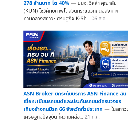
278 ล้านบาท โต 40%
— บมจ. วิลล่า คุณาลัย
(KUN) โชว์ศักยภาพโตสวนกระแสวิกฤตอสังหาฯ
ท่ามกลางสภาวะเศรษฐกิจ K-Sh...
06 ส.ค.
ASN Broker ยกระดับบริการ ASN Finance สิน
เชื่อทะเบียนรถยนต์และประกันรถยนต์ครบวงจร
เคียงข้างคนมีรถ 66 จังหวัดทั่วประเทศ
— ในสภาว
เศรษฐกิจปัจจุบันที่ความคล่อ...
21 ก.ค.