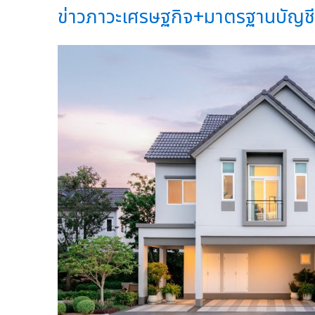
ข่าวภาวะเศรษฐกิจ+มาตรฐานบัญชีวั