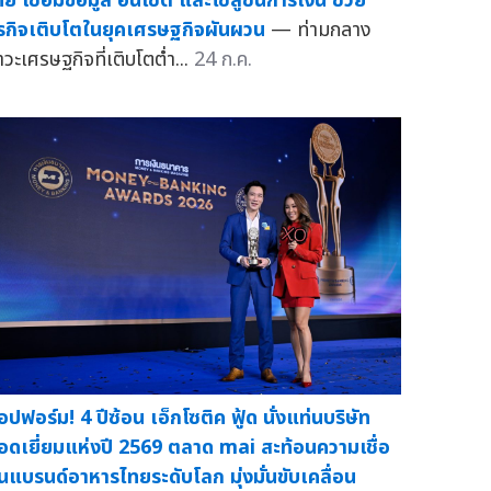
ทย เชื่อมข้อมูล อินไซต์ และโซลูชันการเงิน ช่วย
ุรกิจเติบโตในยุคเศรษฐกิจผันผวน
— ท่ามกลาง
าวะเศรษฐกิจที่เติบโตต่ำ...
24 ก.ค.
็อปฟอร์ม! 4 ปีซ้อน เอ็กโซติค ฟู้ด นั่งแท่นบริษัท
อดเยี่ยมแห่งปี 2569 ตลาด mai สะท้อนความเชื่อ
ั่นแบรนด์อาหารไทยระดับโลก มุ่งมั่นขับเคลื่อน