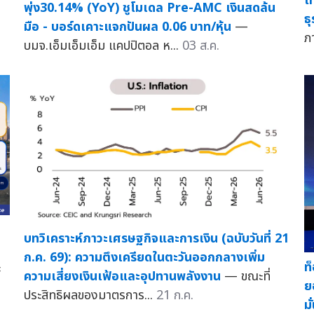
ไ
พุ่ง30.14% (YoY) ชูโมเดล Pre-AMC เงินสดล้น
ธ
มือ - บอร์ดเคาะแจกปันผล 0.06 บาท/หุ้น
—
ภ
บมจ.เอ็มเอ็มเอ็ม แคปปิตอล ห...
03 ส.ค.
บทวิเคราะห์ภาวะเศรษฐกิจและการเงิน (ฉบับวันที่ 21
ก.ค. 69): ความตึงเครียดในตะวันออกกลางเพิ่ม
ท
ะ
ความเสี่ยงเงินเฟ้อและอุปทานพลังงาน
— ขณะที่
ย
ประสิทธิผลของมาตรการ...
21 ก.ค.
ม