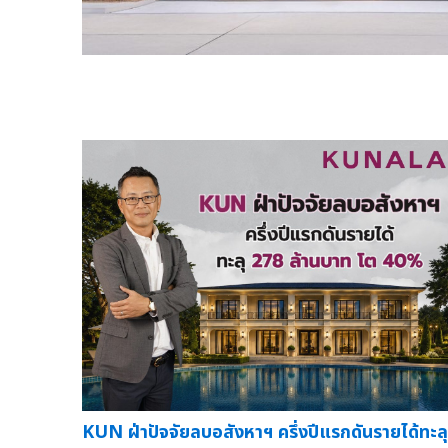
KUN ฝ่าปัจจัยลบอสังหาฯ ครึ่งปีแรกดันรายได้ทะลุ