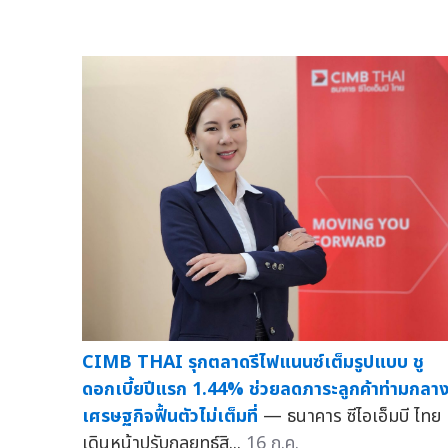
CIMB THAI รุกตลาดรีไฟแนนซ์เต็มรูปแบบ ชู
ดอกเบี้ยปีแรก 1.44% ช่วยลดภาระลูกค้าท่ามกลา
เศรษฐกิจฟื้นตัวไม่เต็มที่
— ธนาคาร ซีไอเอ็มบี ไทย
เดินหน้าปรับกลยุทธ์สิ...
16 ก.ค.