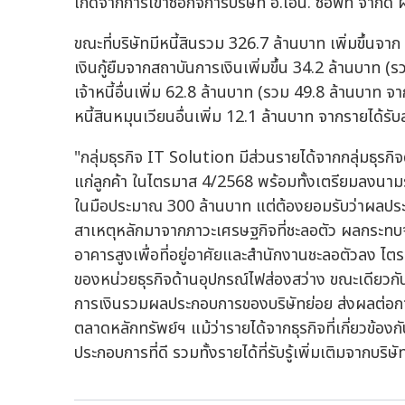
เกิดจากการเข้าซื้อกิจการบริษัท อี.เอ็น. ซอฟท์ จำกัด 
ขณะที่บริษัทมีหนี้สินรวม 326.7 ล้านบาท เพิ่มขึ้นจา
เงินกู้ยืมจากสถาบันการเงินเพิ่มขึ้น 34.2 ล้านบาท (รว
เจ้าหนี้อื่นเพิ่ม 62.8 ล้านบาท (รวม 49.8 ล้านบาท จา
หนี้สินหมุนเวียนอื่นเพิ่ม 12.1 ล้านบาท จากรายได้รั
"กลุ่มธุรกิจ IT Solution มีส่วนรายได้จากกลุ่มธุรกิ
แก่ลูกค้า ในไตรมาส 4/2568 พร้อมทั้งเตรียมลงนามร
ในมือประมาณ 300 ล้านบาท แต่ต้องยอมรับว่าผลประก
สาเหตุหลักมาจากภาวะเศรษฐกิจที่ชะลอตัว ผลกระทบจ
อาคารสูงเพื่อที่อยู่อาศัยและสำนักงานชะลอตัวลง ไ
ของหน่วยธุรกิจด้านอุปกรณ์ไฟส่องสว่าง ขณะเดียวกันภ
การเงินรวมผลประกอบการของบริษัทย่อย ส่งผลต่อก
ตลาดหลักทรัพย์ฯ แม้ว่ารายได้จากธุรกิจที่เกี่ยวข
ประกอบการที่ดี รวมทั้งรายได้ที่รับรู้เพิ่มเติมจากบริษั