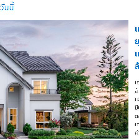
นนี้
แ
ย
แ
ล
เ
ล
แ
ม
ต
เค
ค