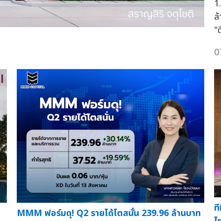
1
ล
"
0
ท
MMM ฟอร์มดุ! Q2 รายได้โตสนั่น 239.96 ล้านบาท