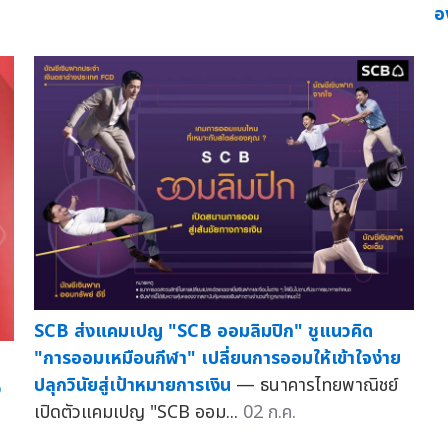
อ
SCB ส่งแคมเปญ "SCB ออมลิมปิก" ชูแนวคิด
"การออมเหมือนกีฬา" เปลี่ยนการออมให้เข้าใจง่าย
ปลุกวินัยสู่เป้าหมายการเงิน
— ธนาคารไทยพาณิชย์
ง
เปิดตัวแคมเปญ "SCB ออม...
02 ก.ค.