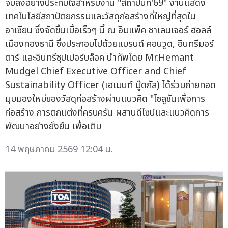
จบลงอย่างประทับใจสำหรับงาน "สถาปนิก'69" งานแสดง
เทคโนโลยีสถาปัตยกรรมและวัสดุก่อสร้างที่ใหญ่ที่สุดใน
อาเซียน ซึ่งจัดขึ้นเมื่อเร็วๆ นี้ ณ อิมแพ็ค ชาเลนเจอร์ ฮอลล์
เมืองทองธานี ซึ่งประกอบไปด้วยแบรนด์ คอนวูด, อินทรีมอร์
ตาร์ และอินทรีซุปเปอร์บล๊อค นำทัพโดย Mr.Hemant
Mudgel Chief Executive Officer and Chief
Sustainability Officer (เฮเมนท์ มู๊ดกัล) ได้ร่วมถ่ายทอด
มุมมองใหม่ของวัสดุก่อสร้างผ่านแนวคิด "โซลูชันเพื่อการ
ก่อสร้าง การตกแต่งที่ครบครัน ผสานดีไซน์และแนวคิดการ
พัฒนาอย่างยั่งยืน เพื่อเติม
14 พฤษภาคม 2569 12:04 น.