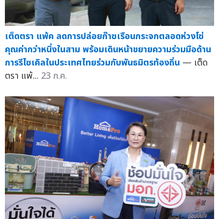
เต็ดตรา แพ้ค ลดการปล่อยก๊าซเรือนกระจกตลอดห่วงโซ่
คุณค่ากว่าหนึ่งในสาม พร้อมเดินหน้าขยายความร่วมมือด้าน
การรีไซเคิลในประเทศไทยร่วมกับพันธมิตรท้องถิ่น
— เต็ด
ตรา แพ้...
23 ก.ค.