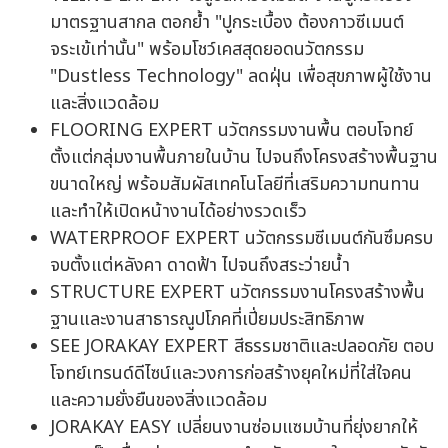
มาตรฐานสากล ตอกย้ำ "ปูกระเบื้อง ต้องกาวซีเมนต์
จระเข้เท่านั้น" พร้อมโชว์เคสสุดยอดนวัตกรรม
"Dustless Technology" ลดฝุ่น เพื่อสุขภาพผู้ใช้งาน
และสิ่งแวดล้อม
FLOORING EXPERT นวัตกรรมงานพื้น ตอบโจทย์
ตั้งแต่กลุ่มงานพื้นภายในบ้าน ไปจนถึงโครงสร้างพื้นฐาน
ขนาดใหญ่ พร้อมสัมผัสเทคโนโลยีที่เสริมความทนทาน
และทำให้เปิดหน้างานได้อย่างรวดเร็ว
WATERPROOF EXPERT นวัตกรรมซีเมนต์กันซึมครบ
จบตั้งแต่หลังคา ดาดฟ้า ไปจนถึงสระว่ายน้ำ
STRUCTURE EXPERT นวัตกรรมงานโครงสร้างพื้น
ฐานและงานสาธารณูปโภคที่เปี่ยมประสิทธิภาพ
SEE JORAKAY EXPERT สีธรรมชาติและปลอดภัย ตอบ
โจทย์เทรนด์ดีไซน์และวงการก่อสร้างยุคใหม่ที่ใส่ใจคน
และความยั่งยืนของสิ่งแวดล้อม
JORAKAY EASY เปลี่ยนงานซ่อมแซมบ้านที่ยุ่งยากให้