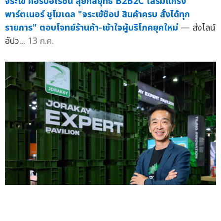
จระเข้ คอร์ปอเรชั่น ลุยกลยุทธ์ B2B2C เสริมแกร่ง
พาร์ตเนอร์ ชูโมเดล "จระเข้ช็อป สินค้าครบ สั่งได้ทุก
รายการ" ตอบโจทย์ร้านค้า-เข้าใจผู้บริโภคยุคใหม่
— ส่งไลน์
อัปว...
13 ก.ค.
ตัวจริงก่อสร้างปฏิวัติงานพื้น "จระเข้ คอร์ปอเรชั่น" เผย