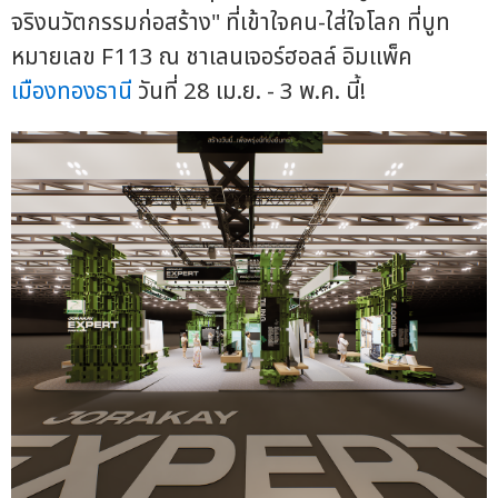
จริงนวัตกรรมก่อสร้าง" ที่เข้าใจคน-ใส่ใจโลก ที่บูท
หมายเลข F113 ณ ชาเลนเจอร์ฮอลล์ อิมแพ็ค
เมืองทองธานี
วันที่ 28 เม.ย. - 3 พ.ค. นี้!