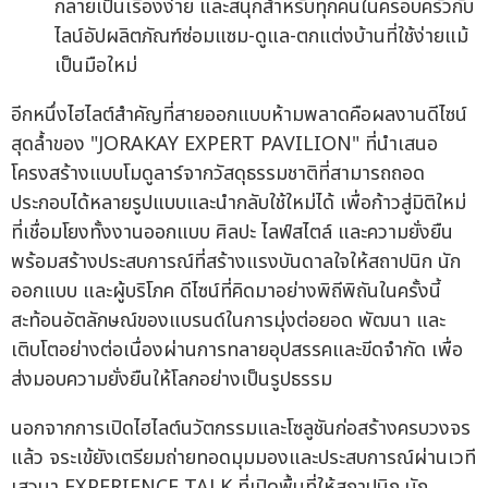
กลายเป็นเรื่องง่าย และสนุกสำหรับทุกคนในครอบครัวกับ
ไลน์อัปผลิตภัณฑ์ซ่อมแซม-ดูแล-ตกแต่งบ้านที่ใช้ง่ายแม้
เป็นมือใหม่
อีกหนึ่งไฮไลต์สำคัญที่สายออกแบบห้ามพลาดคือผลงานดีไซน์
สุดล้ำของ "JORAKAY EXPERT PAVILION" ที่นำเสนอ
โครงสร้างแบบโมดูลาร์จากวัสดุธรรมชาติที่สามารถถอด
ประกอบได้หลายรูปแบบและนำกลับใช้ใหม่ได้ เพื่อก้าวสู่มิติใหม่
ที่เชื่อมโยงทั้งงานออกแบบ ศิลปะ ไลฟ์สไตล์ และความยั่งยืน
พร้อมสร้างประสบการณ์ที่สร้างแรงบันดาลใจให้สถาปนิก นัก
ออกแบบ และผู้บริโภค ดีไซน์ที่คิดมาอย่างพิถีพิถันในครั้งนี้
สะท้อนอัตลักษณ์ของแบรนด์ในการมุ่งต่อยอด พัฒนา และ
เติบโตอย่างต่อเนื่องผ่านการทลายอุปสรรคและขีดจำกัด เพื่อ
ส่งมอบความยั่งยืนให้โลกอย่างเป็นรูปธรรม
นอกจากการเปิดไฮไลต์นวัตกรรมและโซลูชันก่อสร้างครบวงจร
แล้ว จระเข้ยังเตรียมถ่ายทอดมุมมองและประสบการณ์ผ่านเวที
เสวนา EXPERIENCE TALK ที่เปิดพื้นที่ให้สถาปนิก นัก