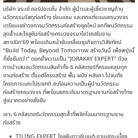
บริษัท จระเข้ คอร์ปอเรชั่น จำกัด ผู้นำและผู้เชี่ยวชาญด้าน
นวัตกรรมวัสดุก่อสร้าง ซ่อมแซม และตกแต่งแบบครบวงจร
เตรียมเขย่าวงการนวัตกรรมก่อสร้างยุคใหม่ ยกทัพนวัตกรรม
สุดล้ำและโซลูชันก่อสร้างครบวงจรมาโชว์เคสในงาน
สถาปนิก'69 พร้อมเดินหน้าขับเคลื่อนธุรกิจตามวิสัยทัศน์
"Build Today, Beyond Tomorrow สร้างวันนี้ เพื่อพรุ่งนี้
ที่ยั่งยืนกว่า" ตอกย้ำความเป็น "JORAKAY EXPERT" ด้วย
การนำเสนอนวัตกรรมสินค้าทั้ง 6 คลัสเตอร์ที่ครอบคลุมทุก
งานก่อสร้าง ตั้งแต่โครงสร้าง พื้น ผนัง หลังคา ไปจนถึง
โครงการเมกะโปรเจกต์ สะท้อนความเป็นผู้นำนวัตกรรม
ก่อสร้างครบวงจร ที่พร้อมยกระดับมาตรฐานงานก่อสร้างไทย
สู่อนาคตอย่างยั่งยืน
เจาะ 6 คลัสเตอร์นวัตกรรมสุดล้ำที่พลิกโฉมมาตรฐานงาน
ก่อสร้าง
TILING EXPERT โซลูชันกาวซีเมนต์-งานปูกระเบื้อง