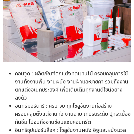
คอนวูด : ผลิตภัณฑ์ตกแต่งทดแทนไม้ ครอบคลุมการใช้
งานทั้งงานพื้น งานผนัง งานฝ้าและชายคา รวมถึงงาน
ตกแต่งอเนกประสงค์ เพื่อเติมเต็มทุกงานดีไซน์อย่าง
ลงตัว
อินทรีมอร์ตาร์ : ครบ จบ ทุกโซลูชันงานก่อสร้าง
ครอบคลุมตั้งแต่งานก่อ งานฉาบ เทปรับระดับ ปูกระเบื้อง
กันซึม ไปจนถึงงานซ่อมแซมคอนกรีต
อินทรีซุปเปอร์บล๊อค : โซลูชันงานผนัง อิฐและผนังมวล