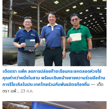
เต็ดตรา แพ้ค ลดการปล่อยก๊าซเรือนกระจกตลอดห่วงโซ่
คุณค่ากว่าหนึ่งในสาม พร้อมเดินหน้าขยายความร่วมมือด้าน
การรีไซเคิลในประเทศไทยร่วมกับพันธมิตรท้องถิ่น
— เต็ด
ตรา แพ้...
23 ก.ค.