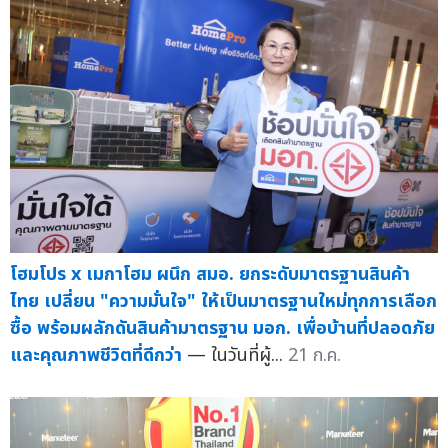
โฮมโปร x เมกาโฮม ผนึก สมอ. ยกระดับมาตรฐานสินค้า
ไทย เปลี่ยน "ความมั่นใจ" ให้เป็นมาตรฐานใหม่ทุกการเลือก
ซื้อ พร้อมผลักดันสินค้ามาตรฐาน มอก. เพื่อบ้านที่ปลอดภัย
และคุณภาพชีวิตที่ดีกว่า
— ในวันที่ผู้...
21 ก.ค.