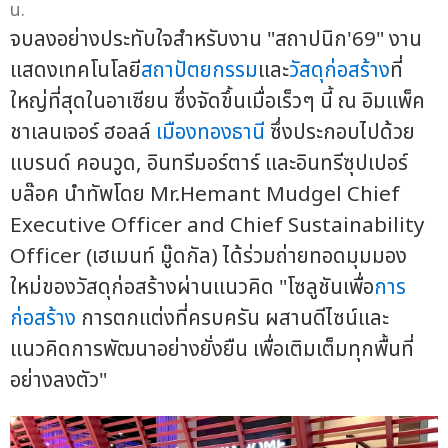
น.
จบลงอย่างประทับใจสำหรับงาน "สถาปนิก'69" งาน
แสดงเทคโนโลยี
สถาปัตยกรรม
และ
วัสดุก่อสร้าง
ที่
ใหญ่ที่สุดในอาเซียน ซึ่งจัดขึ้นเมื่อเร็วๆ นี้ ณ อิมแพ็ค
ชาเลนเจอร์ ฮอลล์
เมืองทองธานี
ซึ่งประกอบไปด้วย
แบรนด์ คอนวูด, อินทรีมอร์ตาร์ และอินทรีซุปเปอร์
บล๊อค นำทัพโดย Mr.Hemant Mudgel Chief
Executive Officer and Chief Sustainability
Officer (เฮเมนท์ มู๊ดกัล) ได้ร่วมถ่ายทอดมุมมอง
ใหม่ของวัสดุก่อสร้างผ่านแนวคิด "โซลูชันเพื่อ
การ
ก่อสร้าง
การตกแต่งที่ครบครัน ผสานดีไซน์และ
แนวคิดการพัฒนาอย่างยั่งยืน เพื่อเติมเต็มทุกพื้นที่
อย่างลงตัว"