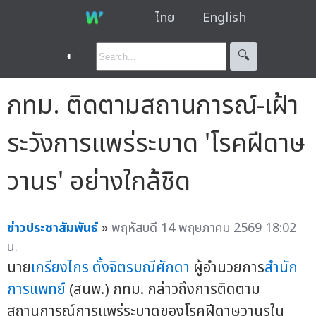
ไทย
English
◐
🔍︎
กทม. ติดตามสถานการณ์-เฝ้า
ระวังการแพร่ระบาด 'โรคฝีดาษ
วานร' อย่างใกล้ชิด
ข่าวประชาสัมพันธ์
»
พฤหัสบดี 14 พฤษภาคม 2569 18:02
น.
นาย
เกรียงไกร ตั้งจิตรมณีศักดา
ผู้อำนวยการ
สำนัก
การแพทย์
(สนพ.) กทม. กล่าวถึงการติดตาม
สถานการณ์การแพร่ระบาดของโรคฝีดาษวานรใน