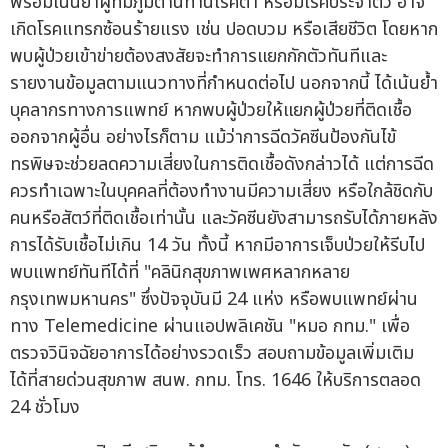
พร้อมเน้นย้ำผู้ที่มีภูมิต้านทานโรคต่ำ หรือมีโรคประจำตัว อาจ
เกิดโรคแทรกซ้อนร้ายแรง เช่น ปอดบวม หรือเสียชีวิต โดยหาก
พบผู้ป่วยเข้าข่ายต้องสงสัยจะทำการแยกกักตัวทันทีและ
รายงานข้อมูลตามแนวทางที่กำหนดต่อไป นอกจากนี้ ได้เน้นย้ำ
บุคลากรทางการแพทย์ หากพบผู้ป่วยให้แยกผู้ป่วยที่ติดเชื้อ
ออกจากผู้อื่น อย่างไรก็ตาม แม้ว่าการฉีดวัคซีนป้องกันไข้
ทรพิษจะช่วยลดความเสี่ยงในการติดเชื้อดังกล่าวได้ แต่การฉีด
ควรทำเฉพาะในบุคคลที่ต้องทำงานมีความเสี่ยง หรือใกล้ชิดกับ
คนหรือสัตว์ที่ติดเชื้อเท่านั้น และวัคซีนยังสามารถรับได้ภายหลัง
การได้รับเชื้อไม่เกิน 14 วัน ทั้งนี้ หากมีอาการเจ็บป่วยให้รีบไป
พบแพทย์ทันทีได้ที่ "คลินิกสุขภาพเพศหลากหลาย
กรุงเทพมหานคร" ซึ่งปัจจุบันมี 24 แห่ง หรือพบแพทย์ผ่าน
ทาง Telemedicine ผ่านแอปพลิเคชัน "หมอ กทม." เพื่อ
ตรวจวินิจฉัยอาการได้อย่างรวดเร็ว สอบถามข้อมูลเพิ่มเติม
ได้ที่สายด่วนสุขภาพ สนพ. กทม. โทร. 1646 ให้บริการตลอด
24 ชั่วโมง