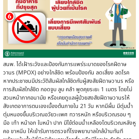
สนพ. ได้เฝ้าระวังและป้องกันการแพร่ระบาดของโรคฝีดาษ
วานร (MPOX) อย่างใกล้ชิด พร้อมป้องกัน ลดเสี่ยง ลดโรค
หากประชาชนมีประวัติสัมผัสใกล้ชิดกับผู้สงสัยฝีดาษวานร หรือ
การสัมผัสใกล้ชิด กอดจูบ ลูบ คลำ พูดคุยระยะ 1 เมตร โดยไม่
สวมหน้ากากอนามัย หรือเคยดูแลผู้ป่วยสงสัยฝีดาษวานรให้
สังเกตอาการตนเองเบื้องต้นภายใน 21 วัน หากมีผื่น มีตุ่มน้ำ
ตุ่มหนองขึ้นบริเวณอวัยวะเพศ ทวารหนัก หรือบริเวณรอบ ๆ
มือ เท้า หน้าอก ใบหน้า ปาก มีไข้ต่อมน้ำเหลืองโตบริเวณหลังหู
คอ ขาหนีบ ให้เข้ารับการตรวจที่โรงพยาบาลใกล้บ้านทันที