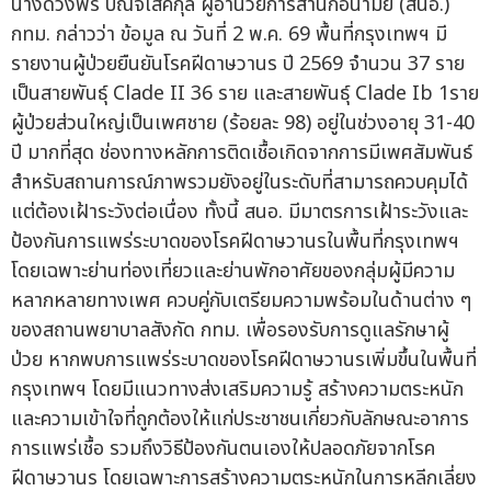
นางดวงพร ปิณจีเสคิกุล ผู้อำนวยการสำนักอนามัย (สนอ.)
กทม. กล่าวว่า ข้อมูล ณ วันที่ 2 พ.ค. 69 พื้นที่กรุงเทพฯ มี
รายงานผู้ป่วยยืนยันโรคฝีดาษวานร ปี 2569 จำนวน 37 ราย
เป็นสายพันธุ์ Clade II 36 ราย และสายพันธุ์ Clade Ib 1ราย
ผู้ป่วยส่วนใหญ่เป็นเพศชาย (ร้อยละ 98) อยู่ในช่วงอายุ 31-40
ปี มากที่สุด ช่องทางหลักการติดเชื้อเกิดจากการมีเพศสัมพันธ์
สำหรับสถานการณ์ภาพรวมยังอยู่ในระดับที่สามารถควบคุมได้
แต่ต้องเฝ้าระวังต่อเนื่อง ทั้งนี้ สนอ. มีมาตรการเฝ้าระวังและ
ป้องกันการแพร่ระบาดของโรคฝีดาษวานรในพื้นที่กรุงเทพฯ
โดยเฉพาะย่านท่องเที่ยวและย่านพักอาศัยของกลุ่มผู้มีความ
หลากหลายทางเพศ ควบคู่กับเตรียมความพร้อมในด้านต่าง ๆ
ของสถานพยาบาลสังกัด กทม. เพื่อรองรับการดูแลรักษาผู้
ป่วย หากพบการแพร่ระบาดของโรคฝีดาษวานรเพิ่มขึ้นในพื้นที่
กรุงเทพฯ โดยมีแนวทางส่งเสริมความรู้ สร้างความตระหนัก
และความเข้าใจที่ถูกต้องให้แก่ประชาชนเกี่ยวกับลักษณะอาการ
การแพร่เชื้อ รวมถึงวิธีป้องกันตนเองให้ปลอดภัยจากโรค
ฝีดาษวานร โดยเฉพาะการสร้างความตระหนักในการหลีกเลี่ยง