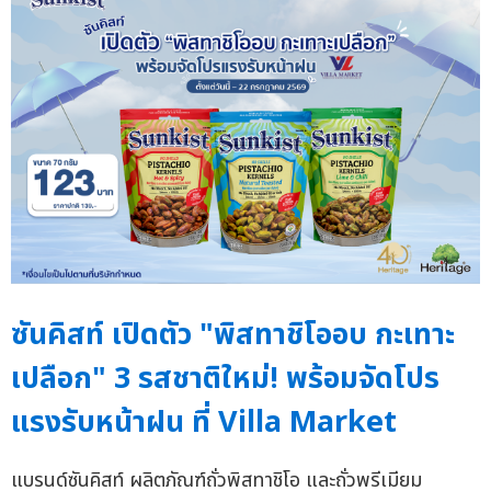
ซันคิสท์ เปิดตัว "พิสทาชิโออบ กะเทาะ
เปลือก" 3 รสชาติใหม่! พร้อมจัดโปร
แรงรับหน้าฝน ที่ Villa Market
แบรนด์ซันคิสท์ ผลิตภัณฑ์ถั่วพิสทาชิโอ และถั่วพรีเมียม