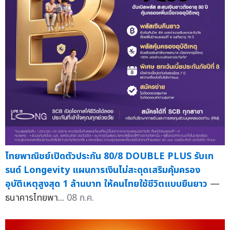
ไทยพาณิชย์เปิดตัวประกัน 80/8 DOUBLE PLUS รับเท
รนด์ Longevity แผนการเงินไม่สะดุดเสริมคุ้มครอง
อุบัติเหตุสูงสุด 1 ล้านบาท ให้คนไทยใช้ชีวิตแบบยืนยาว
—
ธนาคารไทยพา...
08 ก.ค.