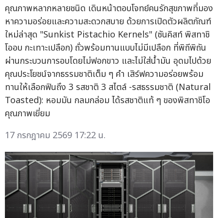
คุณภาพหลากหลายชนิด เดินหน้าตอบโจทย์คนรักสุขภาพที่มอง
หาความอร่อยและความสะดวกสบาย ด้วยการเปิดตัวผลิตภัณฑ์
ใหม่ล่าสุด "Sunkist Pistachio Kernels" (ซันคิสท์ พิสทาชิ
โออบ กะเทาะเปลือก) ถั่วพร้อมทานแบบไม่มีเปลือก ที่พิถีพิถัน
ผ่านกระบวนการอบโดยไม่ฟอกขาว และไม่ใส่น้ำมัน อุดมไปด้วย
คุณประโยชน์จากธรรมชาติเต็ม ๆ คำ เสิร์ฟความอร่อยพร้อม
ทานให้เลือกฟินถึง 3 รสชาติ 3 สไตล์ -รสธรรมชาติ (Natural
Toasted): หอมมัน กลมกล่อม ได้รสชาติแท้ ๆ ของพิสทาชิโอ
คุณภาพเยี่ยม
17 กรกฎาคม 2569 17:22 น.