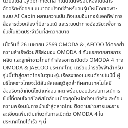
ด้วยสไตล์ Cyber-mecha ที่โดดเด่นพร้อมห้องโดยสาร
อัจฉริยะที่ออกแบบมาตอบโจทย์สำหรับคนรุ่นใหม่โดยเฉพาะ
ระบบ AI Cabin ผสานความบันเทิงแบบอินเทอร์แอคทีฟ การ
สื่อสารด้วยเสียงที่มีอารมณ์ และระบบนำทางอัจฉริยะเพื่อการ
ขับขี่ในชีวิตประจำวันที่สะดวกสบาย
เมื่อวันที่ 26 เมษายน 2569 OMODA & JAECOO ได้ตอกย้ำ
ความสำเร็จด้วยพิธีส่งมอบ OMODA 4 คันแรกจากสายการ
ผลิต และลูกค้าชาวไทยที่กำลังรอการเปิดตัว OMODA 4 ทาง
OMODA & JAECOO ประเทศไทย เตรียมนำรถไฟฟ้าสำหรับ
รุ่นนี้เข้าสู่ตลาดไทยในฐานะรุ่นเรือธงของแบรนด์ภายในปีนี้ ผู้
บริโภคชาวไทยจะได้สัมผัสเอสยูวีสุดล้ำที่ผสานเทคโนโลยี
อัจฉริยะเข้ากับดีไซน์แห่งอนาคต พร้อมมอบประสบการณ์การ
ขับขี่ที่ตอบโจทย์ไลฟ์สไตล์คนเมืองยุคใหม่อย่างแท้จริง สะท้อน
ความพร้อมในการนำเข้าสู่ตลาดไทย ติดตามข่าวสารและราย
ละเอียดเพิ่มเติมเกี่ยวกับการเปิดตัว OMODA 4 ใน
ประเทศไทยได้เร็ว ๆ นี้