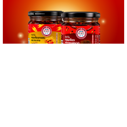
NRF เสริมพอร์ตแบรนด์ "พ่อขวัญ" เปิดตัวหอมเจียวพริก
กรอบ 2 รสชาติใหม่ "กระชาย" และ "หม่าล่า"
— เพิ่มมิติ
ความอร่อยให้ทุกเมนู ด้วยรสชาติกลมกล่อม คุณภาพระดับสา...
08 ก.ค.