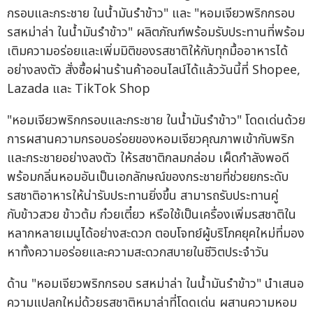
กรอบและกระชาย ในน้ำมันรำข้าว" และ "หอมเจียวพริกกรอบ
รสหม่าล่า ในน้ำมันรำข้าว" ผลิตภัณฑ์พร้อมรับประทานที่พร้อม
เติมความอร่อยและเพิ่มมิติของรสชาติให้กับทุกมื้ออาหารได้
อย่างลงตัว สั่งซื้อผ่านร้านค้าออนไลน์ได้แล้ววันนี้ที่ Shopee,
Lazada และ TikTok Shop
"หอมเจียวพริกกรอบและกระชาย ในน้ำมันรำข้าว" โดดเด่นด้วย
การผสานความกรอบอร่อยของหอมเจียวคุณภาพเข้ากับพริก
และกระชายอย่างลงตัว ให้รสชาติกลมกล่อม เผ็ดกำลังพอดี
พร้อมกลิ่นหอมอันเป็นเอกลักษณ์ของกระชายที่ช่วยยกระดับ
รสชาติอาหารให้น่ารับประทานยิ่งขึ้น สามารถรับประทานคู่
กับข้าวสวย ข้าวต้ม ก๋วยเตี๋ยว หรือใช้เป็นเครื่องเพิ่มรสชาติใน
หลากหลายเมนูได้อย่างสะดวก ตอบโจทย์ผู้บริโภคยุคใหม่ที่มอง
หาทั้งความอร่อยและความสะดวกสบายในชีวิตประจำวัน
ด้าน "หอมเจียวพริกกรอบ รสหม่าล่า ในน้ำมันรำข้าว" นำเสนอ
ความแปลกใหม่ด้วยรสชาติหมาล่าที่โดดเด่น ผสานความหอม