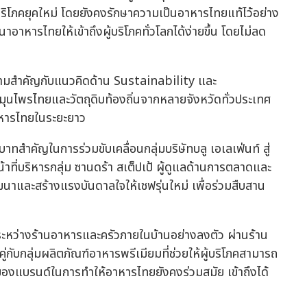
้บริโภคยุคใหม่ โดยยังคงรักษาความเป็นอาหารไทยแท้ไว้อย่าง
าหารไทยให้เข้าถึงผู้บริโภคทั่วโลกได้ง่ายขึ้น โดยไม่ลด
วามสำคัญกับแนวคิดด้าน Sustainability และ
นไพรไทยและวัตถุดิบท้องถิ่นจากหลายจังหวัดทั่วประเทศ
าหารไทยในระยะยาว
ทสำคัญในการร่วมขับเคลื่อนกลุ่มบริษัทบลู เอเลเฟ่นท์ สู่
้าที่บริหารกลุ่ม ซานดร้า สเต็ปเป้ ผู้ดูแลด้านการตลาดและ
ฒนาและสร้างแรงบันดาลใจให้เชฟรุ่นใหม่ เพื่อร่วมสืบสาน
ระหว่างร้านอาหารและครัวภายในบ้านอย่างลงตัว ผ่านร้าน
กับกลุ่มผลิตภัณฑ์อาหารพรีเมียมที่ช่วยให้ผู้บริโภคสามารถ
ของแบรนด์ในการทำให้อาหารไทยยังคงร่วมสมัย เข้าถึงได้