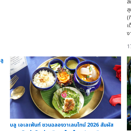
ส
สุ
(ท
เต
ง
1
ลู
บลู เอเลเฟ่นท์ ชวนฉลองวาเลนไทน์ 2026 สัมผัส