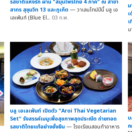
รสชาติแห่งรัก ผ่าน "สมุนไพรไทย 4 ภาค" ณ สาขา
ม
สาทร สุขุมวิท 13 และภูเก็ต
— วาเลนไทน์ปีนี้ บลู เอ
เ
เลเฟ่นท์ (Blue El...
03 ก.พ.
เ
ม
บลู เอเลเฟ่นท์ เปิดตัว "Aroi Thai Vegetarian
บ
Set" รังสรรค์เมนูเพื่อสุขภาพสุดประณีต ถ่ายทอด
ณ
รสชาติไทยแท้อย่างยั่งยืน
— โรงเรียนสอนทำอาหาร