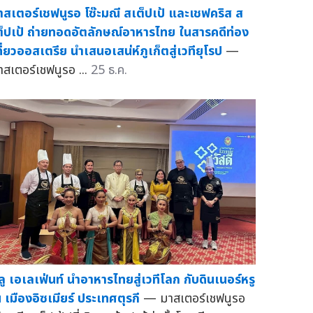
าสเตอร์เชฟนูรอ โซ๊ะมณี สเต็ปเป้ และเชฟคริส ส
ต็ปเป้ ถ่ายทอดอัตลักษณ์อาหารไทย ในสารคดีท่อง
ที่ยวออสเตรีย นำเสนอเสน่ห์ภูเก็ตสู่เวทียุโรป
—
าสเตอร์เชฟนูรอ ...
25 ธ.ค.
ลู เอเลเฟ่นท์ นำอาหารไทยสู่เวทีโลก กับดินเนอร์หรู
 เมืองอิซเมียร์ ประเทศตุรกี
— มาสเตอร์เชฟนูรอ