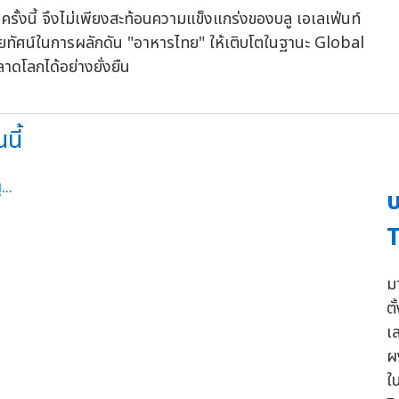
้งนี้ จึงไม่เพียงสะท้อนความแข็งแกร่งของบลู เอเลเฟ่นท์
ัยทัศน์ในการผลักดัน "อาหารไทย" ให้เติบโตในฐานะ Global
โลกได้อย่างยั่งยืน
นี้
บ
มา
ต
เ
ผ
ใ