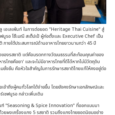
ัทบลู เอเลเฟ่นท์ ในการต่อยอด "Heritage Thai Cuisine" สู่
นูรอ โซ๊ะมณี สเต็ปเป้ ผู้ก่อตั้งและ Executive Chef เป็น
 ภายใต้ประสบการณ์ด้านอาหารไทยยาวนานกว่า 45 ปี
ื่องของรสชาติ แต่คือมรดกทางวัฒนธรรมที่สะท้อนคุณค่าของ
หารไทยคือยา' และจะไม่มีอาหารไทยที่ดีได้หากไม่มีวัตถุดิบ
วามยั่งยืน คือหัวใจสำคัญในการรักษารสชาติไทยแท้ให้คงอยู่ต่อ
ทยเข้าถึงผู้คนทั่วโลกได้ง่ายขึ้น โดยยังคงรักษาเอกลักษณ์และ
เชฟนูรอ กล่าวเพิ่มเติม
ตภัณฑ์ "Seasoning & Spice Innovation" ที่ออกแบบมา
บด้วยผงเครื่องแกง 5 รสชาติ รวมถึงแกงไทยยอดนิยมอย่าง