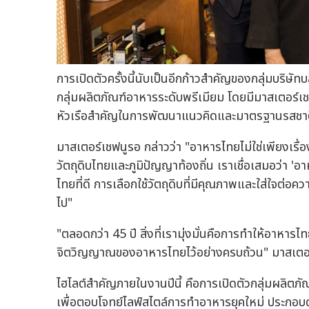
การเปิดตัวครั้งนี้นับเป็นอีกก้าวสำคัญของกลุ่มบริษ
กลุ่มผลิตภัณฑ์อาหารระดับพรีเมียม โดยมีมาสเตอร์เชฟ
หัวเรือสำคัญในการพัฒนาแนวคิดและมาตรฐานรสชาติ
มาสเตอร์เชฟนูรอ กล่าวว่า "อาหารไทยไม่ใช่เพียงเร
วัตถุดิบไทยและภูมิปัญญาท้องถิ่น เราเชื่อเสมอว่า 'อา
ไทยที่ดี การเลือกใช้วัตถุดิบที่มีคุณภาพและใส่ใจต่อค
ไป"
"ตลอดกว่า 45 ปี สิ่งที่เรามุ่งมั่นคือการทำให้อาหารไ
จิตวิญญาณของอาหารไทยไว้อย่างครบถ้วน" มาสเตอร์
ไฮไลต์สำคัญภายในงานปีนี้ คือการเปิดตัวกลุ่มผลิ
เพื่อตอบโจทย์ไลฟ์สไตล์การทำอาหารยุคใหม่ ประกอ