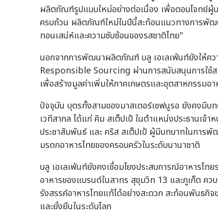
ผลิตภัณฑ์รูปแบบใหม่อย่างต่อเนื่อง เพื่อตอบโจทย์ผู
ครบถ้วน ผลิตภัณฑ์ใหม่ในปีนี้สะท้อนแนวทางการพัฒนาอ
ทอนเสน่ห์และความซับซ้อนของรสชาติไทย"
นอกจากการพัฒนาผลิตภัณฑ์ บลู เอเลเฟ่นท์ยังให้ค
Responsible Sourcing ผ่านการสนับสนุนการใช้สมุ
เพื่อสร้างมูลค่าเพิ่มให้ภาคเกษตรและอุตสาหกรรมอ
ปัจจุบัน บุตรทั้งสามของมาสเตอร์เชฟนูรอ ยังคงมีบทบา
เวทีสากล ได้แก่ คิม สเต็ปเป้ ในตำแหน่งประธานเจ้าหน
ประชาสัมพันธ์ และ คริส สเต็ปเป้ ผู้มีบทบาทในการพั
มรดกอาหารไทยของครอบครัวในระดับนานาชาติ
บลู เอเลเฟ่นท์ยังคงเชื่อมโยงประสบการณ์อาหารไทย
อาหารของแบรนด์ในสาทร สุขุมวิท 13 และภูเก็ต ควบคู่
รังสรรค์อาหารไทยแท้ได้อย่างสะดวก สะท้อนพันธกิจ
และยั่งยืนในระดับโลก