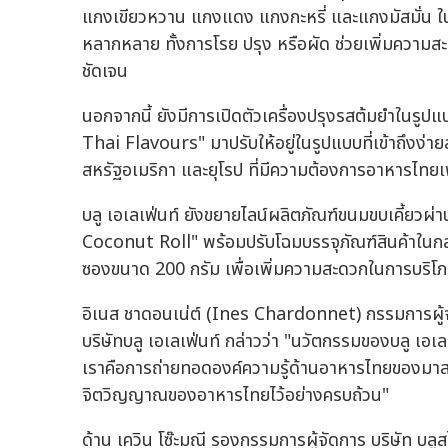
แกงเขียวหวาน แกงแดง แกงกะหรี่ และแกงมัสมั่น ใ
หลากหลาย ทั้งการโรย ปรุง หรือผัด ช่วยเพิ่มควา
ชัดเจน
นอกจากนี้ ยังมีการเปิดตัวเครื่องปรุงรสต้มยำในรูป
Thai Flavours" มาปรับให้อยู่ในรูปแบบที่เข้าถึงง
สหรัฐอเมริกา และยุโรป ที่มีความต้องการอาหารไทยเพิ่
บลู เอเลเฟ่นท์ ยังขยายไลน์ผลิตภัณฑ์ขนมขบเคี้ยวผ
Coconut Roll" พร้อมปรับโฉมบรรจุภัณฑ์สินค้าในกลุ
ซองขนาด 200 กรัม เพื่อเพิ่มความสะดวกในการบริโภ
อิเนส ชาดอนเน่ต์ (Ines Chardonnet) กรรมการผู้จั
บริษัทบลู เอเลเฟ่นท์ กล่าวว่า "นวัตกรรมของบลู เอ
เราคือการถ่ายทอดองค์ความรู้ด้านอาหารไทยของมาสเ
จิตวิญญาณของอาหารไทยไว้อย่างครบถ้วน"
ด้าน เควิน โซ๊ะมณี รองกรรมการผู้จัดการ บริษัท บลูส