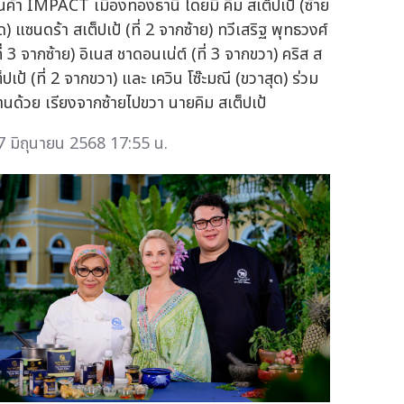
ินค้า IMPACT เมืองทองธานี โดยมี คิม สเต็ปเป้ (ซ้าย
ด) แซนดร้า สเต็ปเป้ (ที่ 2 จากซ้าย) ทวีเสริฐ พุทธวงศ์
ี่ 3 จากซ้าย) อิเนส ชาดอนเน่ต์ (ที่ 3 จากขวา) คริส ส
็ปเป้ (ที่ 2 จากขวา) และ เควิน โซ๊ะมณี (ขวาสุด) ร่วม
านด้วย เรียงจากซ้ายไปขวา นายคิม สเต็ปเป้
7 มิถุนายน 2568 17:55 น.