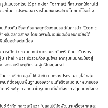
นรูปแบบขวดโรย (Sprinkler Format) ที่สามารถใช้งานได้
มสะดวกในการประกอบอาหารโดยยังคงรสชาติไทยแท้ไว้อย่าง
แบบเดียวกัน ซึ่งสะท้อนกลยุทธ์ของแบรนด์ในการนำ "Iconic
่ายสำหรับตลาดสากล โดยเฉพาะในเอเชียตะวันออกเฉียงใต้
มขึ้นอย่างต่อเนื่อง
่านการเปิดตัว ขนมทองม้วนกรอบระดับพรีเมียม "Crispy
่ม Thai Nuts ถั่วรวมคั่วสมุนไพร จากรูปแบบกระป๋องสู่
คและตอบรับพฤติกรรมผู้บริโภคยุคใหม่
ดการ บริษัท บลูสไปซ์ จำกัด และรองประธานอาวุโส กลุ่ม
เลเฟ่นท์ตั้งอยู่บนพื้นฐานของความแท้จริงเสมอ เป้าหมายของ
ตอร์เชฟนูรอ ออกมาในรูปแบบที่เข้าถึงง่าย สนุก และยังคง
ไปซ์ จำกัด กล่าวเสริมว่า "บลูสไปซ์มุ่งพัฒนาเครื่องเทศและ