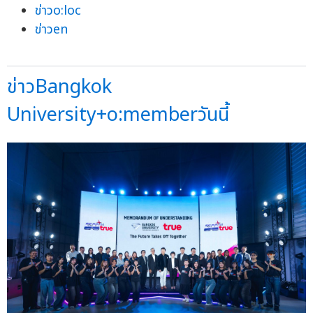
ข่าวo:loc
ข่าวen
ข่าวBangkok
University+o:memberวันนี้