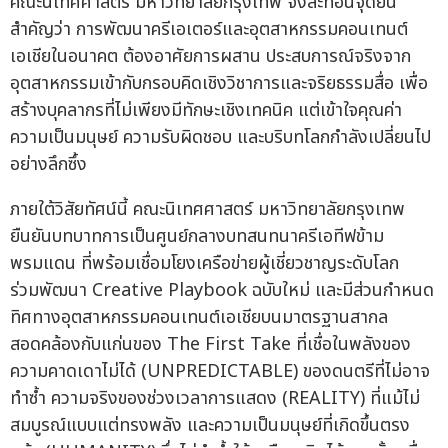
คณะนิเทศศาสตร์ มหาวิทยาลัยกรุงเทพ จึงสะท้อนจุดยืน
สำคัญว่า การพัฒนาครีเอเตอร์และอุตสาหกรรมคอนเทนต์
เอเชียในอนาคต ต้องอาศัยการผสาน ประสบการณ์จริงจาก
อุตสาหกรรมเข้ากับกรอบคิดเชิงวิชาการและจริยธรรมสื่อ เพื่อ
สร้างบุคลากรที่ไม่เพียงมีทักษะเชิงเทคนิค แต่เข้าใจคุณค่า
ความเป็นมนุษย์ ความรับผิดชอบ และบริบทโลกกำลังเปลี่ยนไป
อย่างลึกซึ้ง
ภายใต้วิสัยทัศน์นี้ คณะนิเทศศาสตร์ มหาวิทยาลัยกรุงเทพ
ยืนยันบทบาทการเป็นศูนย์กลางบทสนทนาครีเอทีฟข้าม
พรมแดน ที่พร้อมเชื่อมโยงเครือข่ายผู้เชี่ยวชาญระดับโลก
ร่วมพัฒนา Creative Playbook ฉบับใหม่ และมีส่วนกำหนด
ทิศทางอุตสาหกรรมคอนเทนต์เอเชียบนมาตรฐานสากล
สอดคล้องกับแก่นของ The First Take ที่เชื่อในพลังของ
ความคาดเดาไม่ได้ (UNPREDICTABLE) ของดนตรีที่ไม่อาจ
ทำซ้ำ ความจริงของช่วงเวลาการแสดง (REALITY) ที่แม้ไม่
สมบูรณ์แบบแต่ทรงพลัง และความเป็นมนุษย์ที่เกิดขึ้นตรง