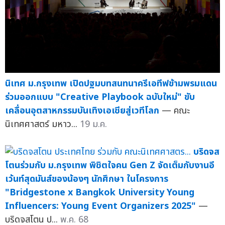
นิเทศ ม.กรุงเทพ เปิดปฐมบทสนทนาครีเอทีฟข้ามพรมแดน
ร่วมออกแบบ "Creative Playbook ฉบับใหม่" ขับ
เคลื่อนอุตสาหกรรมบันเทิงเอเชียสู่เวทีโลก
— คณะ
นิเทศศาสตร์ มหาว...
19 ม.ค.
บริดจส
โตนร่วมกับ ม.กรุงเทพ พิชิตใจคน Gen Z จัดเต็มกับงานอี
เว้นท์สุดมันส์ของน้องๆ นักศึกษา ในโครงการ
"Bridgestone x Bangkok University Young
Influencers: Young Event Organizers 2025"
—
บริดจสโตน ป...
พ.ค. 68