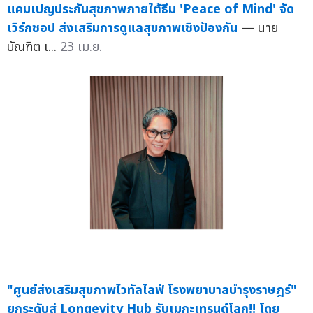
แคมเปญประกันสุขภาพภายใต้ธีม 'Peace of Mind' จัด
เวิร์กชอป ส่งเสริมการดูแลสุขภาพเชิงป้องกัน
— นาย
บัณฑิต เ...
23 เม.ย.
"ศูนย์ส่งเสริมสุขภาพไวทัลไลฟ์ โรงพยาบาลบำรุงราษฎร์"
ยกระดับสู่ Longevity Hub รับเมกะเทรนด์โลก!! โดย