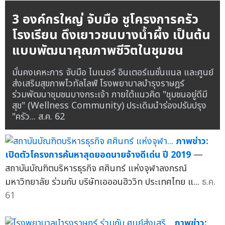
3 องค์กรใหญ่ จับมือ ชูโครงการครัว
โรงเรียน ดึงเยาวชนบางน้ำผึ้ง เป็นต้น
แบบพัฒนาคุณภาพชีวิตในชุมชน
มั่นคงเคหะการ จับมือ ไมเนอร์ อินเตอร์เนชั่นแนล และศูนย์
ส่งเสริมสุขภาพไวทัลไลฟ์ โรงพยาบาลบำรุงราษฎร์
ร่วมพัฒนาชุมชนบางกระเจ้า ภายใต้แนวคิด "ชุมชนอยู่ดีมี
สุข" (Wellness Community) ประเดิมนำร่องปรับปรุง
"ครัว...
ส.ค. 62
ภาพข่าว:
เปิดตัวโครงการค้นหาสุดยอดนายจ้างดีเด่น ปี 2019
—
สถาบันบัณฑิตบริหารธุรกิจ ศศินทร์ แห่งจุฬาลงกรณ์
มหาวิทยาลัย ร่วมกับ บริษัทเอออนฮิววิท ประเทศไทย แ...
ธ.ค.
61
ภาพข่าว: