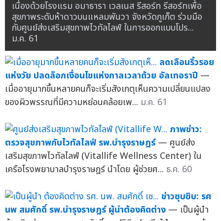
เนื่องด้วยโรงแรม อมาธารา เวลเนส รีสอร์ท รีสอร์ทเพื่อ
สุขภาพระดับห้าดาวบนแหลมพันวา จังหวัดภูเก็ต ร่วมมือ
กับศูนย์ส่งเสริมสุขภาพไวทัลไลฟ์ ในการออกแบบโปร...
ม.ค. 61
ลดเลือนริ้วรอย
แห่งวัย ปลดล็อกเงื่อนไขแห่งกาลเวลาด้วย อัลเทอราปี
—
เมื่ออายุมากขึ้นหลายคนก็จะเริ่มสังเกตุเห็นความเปลี่ยนแปลง
ของผิวพรรณที่มีความหย่อนคล้อยเพ...
ม.ค. 61
ภาพข่าว:
ตรวจสุขภาพกับไวทัลไลฟ์ รพ.บำรุงราษฎร์
— ศูนย์ส่ง
เสริมสุขภาพไวทัลไลฟ์ (Vitallife Wellness Center) ใน
เครือโรงพยาบาลบำรุงราษฎร์ นำโดย ผู้ช่วยศ...
ธ.ค. 60
ข่าวซุบซิบ: รศ
นพ สมศักดิ์ รพ.บำรุงราษฎร์ ผู้นำต้องคิดต่าง
— เป็นผู้นำ