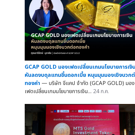
GCAP GOLD มองเฟดเปลี่ยนเกมนโยบายการเงิ
หันลดงบดุลแทนขึ้นดอกเบี้ย หนุนมุมมองเชิงบวกต
ทองคำ
— บริษัท จีแคป จำกัด (GCAP GOLD) มอง
เฟดเปลี่ยนเกมนโยบายการเงิน...
24 ก.ค.