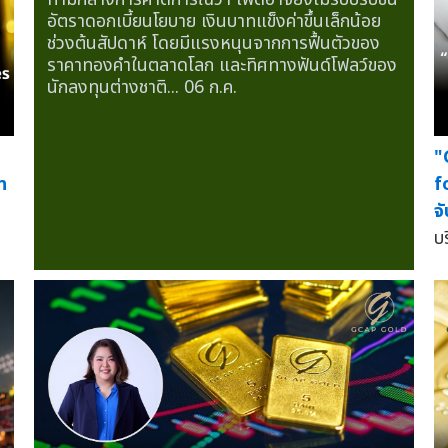
อัตราดอกเบี้ยนโยบาย เงินบาทแข็งค่าขึ้นเล็กน้อย
ช่วงต้นสัปดาห์ โดยมีแรงหนุนจากการฟื้นตัวของ
ราคาทองคำในตลาดโลก และทิศทางฟันด์โฟลว์ของ
นักลงทุนต่างชาติ...
06 ก.ค.
"
ท
f
จ
บ