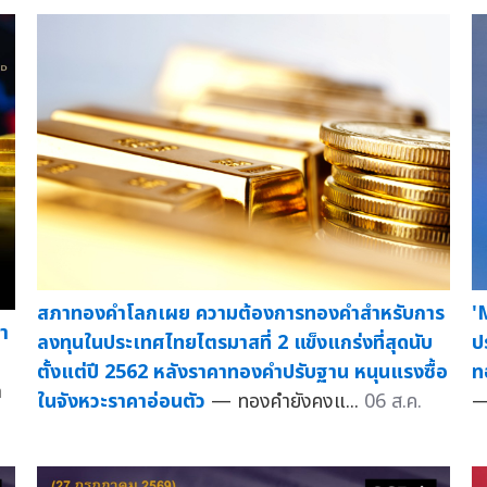
สภาทองคำโลกเผย ความต้องการทองคำสำหรับการ
'
า
ลงทุนในประเทศไทยไตรมาสที่ 2 แข็งแกร่งที่สุดนับ
ป
ตั้งแต่ปี 2562 หลังราคาทองคำปรับฐาน หนุนแรงซื้อ
ท
ด
ในจังหวะราคาอ่อนตัว
— ทองคำยังคงแ...
06 ส.ค.
—