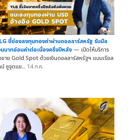
LG ชี้ช่องลงทุนทองคำผ่านดอลลาร์สหรัฐ รับมือ
งินบาทอ่อนค่าต่อเนื่องครึ่งปีหลัง
— เปิดให้บริการ
ื้อขาย Gold Spot ด้วยเงินดอลลาร์สหรัฐฯ แบบเรียล
ม์ ชูจุดแข...
14 ก.ค.