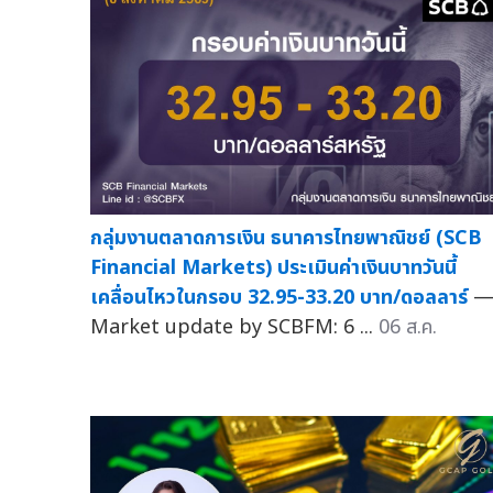
กลุ่มงานตลาดการเงิน ธนาคารไทยพาณิชย์ (SCB
Financial Markets) ประเมินค่าเงินบาทวันนี้
เคลื่อนไหวในกรอบ 32.95-33.20 บาท/ดอลลาร์
Market update by SCBFM: 6 ...
06 ส.ค.