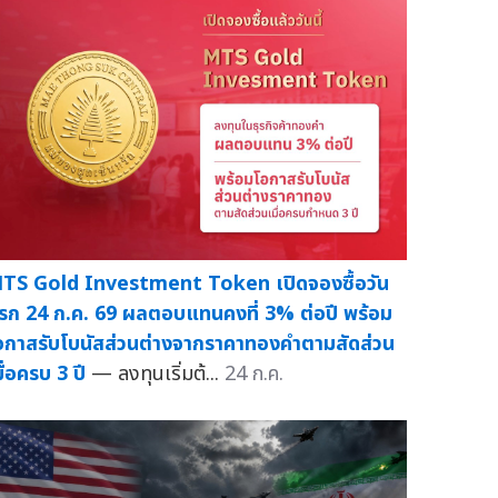
TS Gold Investment Token เปิดจองซื้อวัน
รก 24 ก.ค. 69 ผลตอบแทนคงที่ 3% ต่อปี พร้อม
อกาสรับโบนัสส่วนต่างจากราคาทองคำตามสัดส่วน
ื่อครบ 3 ปี
— ลงทุนเริ่มต้...
24 ก.ค.