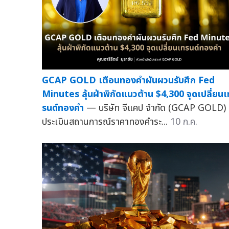
GCAP GOLD เตือนทองคำผันผวนรับศึก Fed
Minutes ลุ้นฝ่าพิกัดแนวต้าน $4,300 จุดเปลี่ยนเ
รนด์ทองคำ
— บริษัท จีแคป จำกัด (GCAP GOLD)
ประเมินสถานการณ์ราคาทองคำระ...
10 ก.ค.