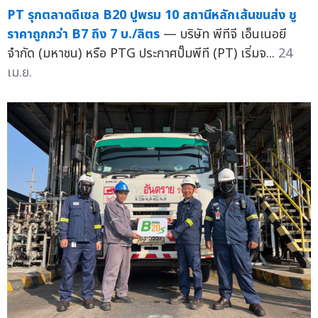
PT รุกตลาดดีเซล B20 ปูพรม 10 สถานีหลักเส้นขนส่ง ชู
ราคาถูกกว่า B7 ถึง 7 บ./ลิตร
— บริษัท พีทีจี เอ็นเนอยี
จำกัด (มหาชน) หรือ PTG ประกาศปั๊มพีที (PT) เริ่มจ...
24
เม.ย.