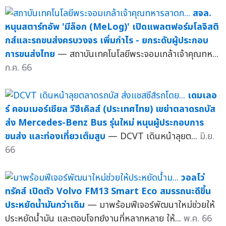
สจล.
หนุนสตาร์ทอัพ 'มีล็อก (MeLog)' เปิดแพลตฟอร์มโลจิสติ
กส์และรถขนส่งครบวงจร เพิ่มกำไร - ยกระดับผู้ประกอบ
การขนส่งไทย
— สถาบันเทคโนโลยีพระจอมเกล้าเจ้าคุณทห...
ก.ค. 66
เดมเลอ
ร์ คอมเมอร์เชียล วีฮีเคิลส์ (ประเทศไทย) เขย่าตลาดรถบัส
ส่ง Mercedes-Benz Bus รุ่นใหม่ หนุนผู้ประกอบการ
ขนส่ง และท่องเที่ยวเต็มสูบ
— DCVT เดินหน้าลุยต...
มิ.ย.
66
วอลโว่
ทรัคส์ เปิดตัว Volvo FM13 Smart Eco สมรรถนะดีขึ้น
ประหยัดน้ำมันกว่าเดิม
— มาพร้อมฟีเจอร์พัฒนาใหม่ช่วยให้
ประหยัดน้ำมัน และตอบโจทย์งานที่หลากหลาย ให้...
พ.ค. 66