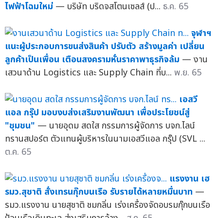
ไฟฟ้าโฉมใหม่
— บริษัท บริดจสโตนเซลส์ (ป...
ธ.ค. 65
จุฬาฯ
แนะผู้ประกอบการขนส่งสินค้า ปรับตัว สร้างมูลค่า เปลี่ยน
ลูกค้าเป็นเพื่อน เตือนสงครามหั่นราคาพาธุรกิจล้ม
— งาน
เสวนาด้าน Logistics และ Supply Chain ที่บ...
พ.ย. 65
เอสวี
แอล กรุ๊ป มอบงบส่งเสริมงานพัฒนา เพื่อประโยชน์สู่
"ชุมชน"
— นายอุดม สดใส กรรมการผู้จัดการ บจก.ไลน์
ทรานสปอร์ต ตัวแทนผู้บริหารในนามเอสวีแอล กรุ๊ป (SVL ...
ต.ค. 65
แรงงาน เฮ
รมว.สุชาติ สั่งเทรนกุ๊กบนเรือ รับรายได้หลายหมื่นบาท
—
รมว.แรงงาน นายสุชาติ ชมกลิ่น เร่งเครื่องจัดอบรมกุ๊กบนเรือ