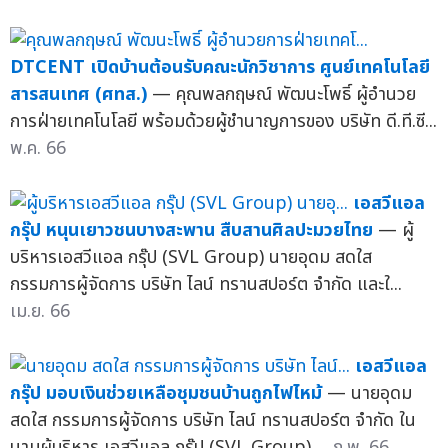
DTCENT เปิดบ้านต้อนรับคณะนักวิชาการ ศูนย์เทคโนโลยี
สารสนเทศ (ศทส.)
— คุณพลกฤษณ์ พัฒนะโพธิ์ ผู้อำนวย
การฝ่ายเทคโนโลยี พร้อมด้วยผู้ชำนาญการของ บริษัท ดี.ที.ซี...
พ.ค. 66
เอสวีแอล
กรุ๊ป หนุนเยาวชนบางสะพาน สืบสานศิลปะมวยไทย
— ผู้
บริหารเอสวีแอล กรุ๊ป (SVL Group) นายอุดม สดใส
กรรมการผู้จัดการ บริษัท ไลน์ ทรานสปอร์ต จำกัด และใ...
เม.ย. 66
เอสวีแอล
กรุ๊ป มอบเงินช่วยเหลือชุมชนบ้านถูกไฟไหม้
— นายอุดม
สดใส กรรมการผู้จัดการ บริษัท ไลน์ ทรานสปอร์ต จำกัด ใน
นามผู้บริหาร เอสวีแอล กรุ๊ป (SVL Group) ...
ก.พ. 66