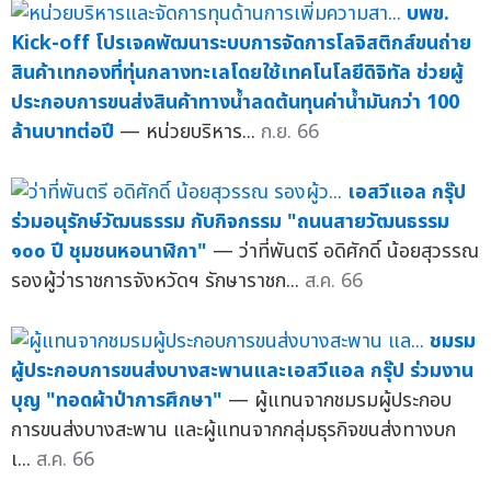
บพข.
Kick-off โปรเจคพัฒนาระบบการจัดการโลจิสติกส์ขนถ่าย
สินค้าเทกองที่ทุ่นกลางทะเลโดยใช้เทคโนโลยีดิจิทัล ช่วยผู้
ประกอบการขนส่งสินค้าทางน้ำลดต้นทุนค่าน้ำมันกว่า 100
ล้านบาทต่อปี
— หน่วยบริหาร...
ก.ย. 66
เอสวีแอล กรุ๊ป
ร่วมอนุรักษ์วัฒนธรรม กับกิจกรรม "ถนนสายวัฒนธรรม
๑๐๐ ปี ชุมชนหอนาฬิกา"
— ว่าที่พันตรี อดิศักดิ์ น้อยสุวรรณ
รองผู้ว่าราชการจังหวัดฯ รักษาราชก...
ส.ค. 66
ชมรม
ผู้ประกอบการขนส่งบางสะพานและเอสวีแอล กรุ๊ป ร่วมงาน
บุญ "ทอดผ้าป่าการศึกษา"
— ผู้แทนจากชมรมผู้ประกอบ
การขนส่งบางสะพาน และผู้แทนจากกลุ่มธุรกิจขนส่งทางบก
เ...
ส.ค. 66