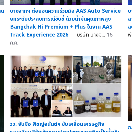
าน
บางจากฯ ต่อยอดความร่วมมือ AAS Auto Service
บ
ยกระดับประสบการณ์ขับขี่ ด้วยน้ำมันคุณภาพสูง
ส
Bangchak Hi Premium + Plus ในงาน AAS
ส
Track Experience 2026
— บริษัท บางจ...
16
พ
ก.ค.
วว. จับมือ พิชญ์อนันต์ฯ ขับเคลื่อนเศรษฐกิจ
ก