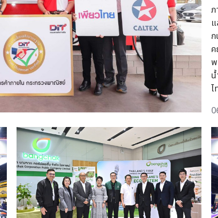
ภา
แ
ก
ค
พ
น้
ไ
0