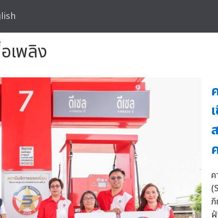
lish
ื้อเพลิง
ค
เ
ส
ค
คา
(
ภ
ฝ