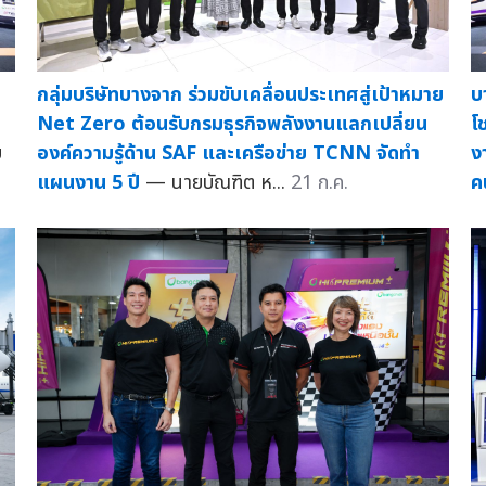
กลุ่มบริษัทบางจาก ร่วมขับเคลื่อนประเทศสู่เป้าหมาย
บ
—
Net Zero ต้อนรับกรมธุรกิจพลังงานแลกเปลี่ยน
โ
บ
องค์ความรู้ด้าน SAF และเครือข่าย TCNN จัดทำ
ง
แผนงาน 5 ปี
— นายบัณฑิต ห...
21 ก.ค.
ค