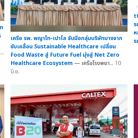
t
ร
ไท
ห
ร
เครือ รพ. พญาไท-เปาโล จับมือกลุ่มบริษัทบางจาก
ร
ขับเคลื่อน Sustainable Healthcare เปลี่ยน
..
Food Waste สู่ Future Fuel มุ่งสู่ Net Zero
Healthcare Ecosystem
— เครือโรงพยา...
10
มิ.ย.