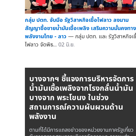
กลุ่ม ปตท. จับมือ รัฐวิสาหกิจเชื้อไฟลาว ลงนาม
สัญญาซื้อขายน้ำมันเชื้อเพลิง เสริมความมั่นคงทาง
พลังงานไทย - ลาว
— กลุ่ม ปตท. และ รัฐวิสาหกิจเชื
ไฟลาว จัดพิธ...
02 มิ.ย.
บางจากฯ ชี้แจงการบริหารจัดการ
น้ำมันเชื้อเพลิงจากโรงกลั่นน้ำมัน
บางจาก พระโขนง ในช่วง
สถานการณ์ความผันผวนด้าน
พลังงาน
ตามที่ได้มีการแถลงข่าวของหน่วยงานภาครัฐเกี่ยว