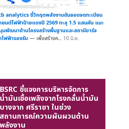
tb analytics ชี้วิกฤตพลังงานดันยอดจดทะเบียน
ถยนต์ไฟฟ้าป้ายแดงปี 2569 ทะลุ 1.5 แสนคัน แนะ
นุนพัฒนาด้านโครงสร้างพื้นฐานและสถานีชาร์จ
ถไฟฟ้ารองรับ
— เพื่อสร้างค...
10 มิ.ย.
BSRC ชี้แจงการบริหารจัดการ
น้ำมันเชื้อเพลิงจากโรงกลั่นน้ำมัน
บางจาก ศรีราชา ในช่วง
สถานการณ์ความผันผวนด้าน
พลังงาน