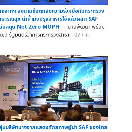
างจากฯ ลงนามข้อตกลงความร่วมมือกับกระทรวง
าธารณสุข นำน้ำมันปรุงอาหารใช้แล้วผลิต SAF
นับสนุน Net Zero MOPH
— นายพัฒนา พร้อม
ัฒน์ รัฐมนตรีว่าการกระทรวงสาธา...
07 ก.ค.
ลุ่มบริษัทบางจากแสดงศักยภาพผู้นำ SAF ของไทย