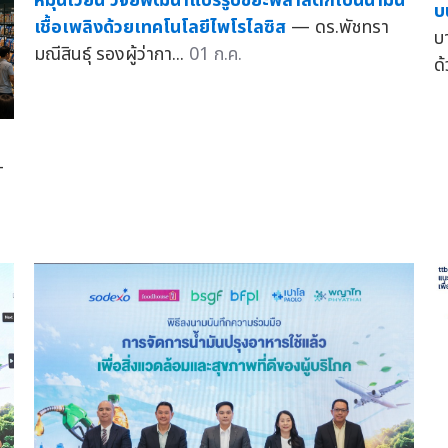
หมุนเวียน วิจัยพัฒนาแปรรูปขยะพลาสติกเป็นน้ำมัน
บ
เชื้อเพลิงด้วยเทคโนโลยีไพโรไลซิส
— ดร.พัชทรา
บ
มณีสินธุ์ รองผู้ว่ากา...
01 ก.ค.
ด
—