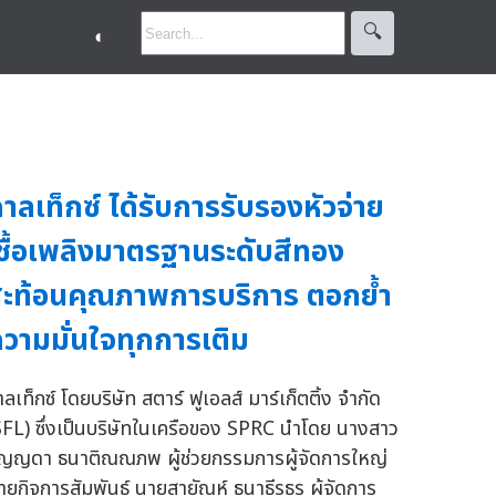
🔍︎
◐
าลเท็กซ์ ได้รับการรับรองหัวจ่าย
ชื้อเพลิงมาตรฐานระดับสีทอง
ะท้อนคุณภาพการบริการ ตอกย้ำ
วามมั่นใจทุกการเติม
ลเท็กซ์ โดยบริษัท สตาร์ ฟูเอลส์ มาร์เก็ตติ้ง จำกัด
SFL) ซึ่งเป็นบริษัทในเครือของ SPRC นำโดย นางสาว
ิญญดา ธนาติณณภพ ผู้ช่วยกรรมการผู้จัดการใหญ่
่ายกิจการสัมพันธ์ นายสายัณห์ ธนาธีรธร ผู้จัดการ