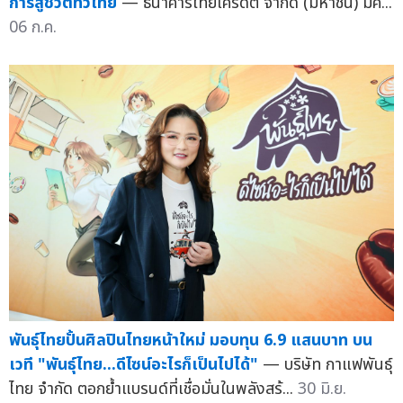
การสู้ชีวิตทั่วไทย
— ธนาคารไทยเครดิต จำกัด (มหาชน) มีค...
06 ก.ค.
พันธุ์ไทยปั้นศิลปินไทยหน้าใหม่ มอบทุน 6.9 แสนบาท บน
เวที "พันธุ์ไทย...ดีไซน์อะไรก็เป็นไปได้"
— บริษัท กาแฟพันธุ์
ไทย จำกัด ตอกย้ำแบรนด์ที่เชื่อมั่นในพลังสร้...
30 มิ.ย.