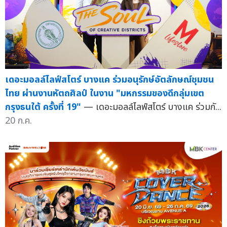
เดอะมอลล์ไลฟ์สโตร์ บางแค ร่วมอนุรักษ์อัตลักษณ์ชุมชน
ไทย ผ่านงานหัตถศิลป์ ในงาน "มหกรรมของดีกลุ่มเขต
กรุงธนใต้ ครั้งที่ 19"
— เดอะมอลล์ไลฟ์สโตร์ บางแค ร่วมกั...
20 ก.ค.