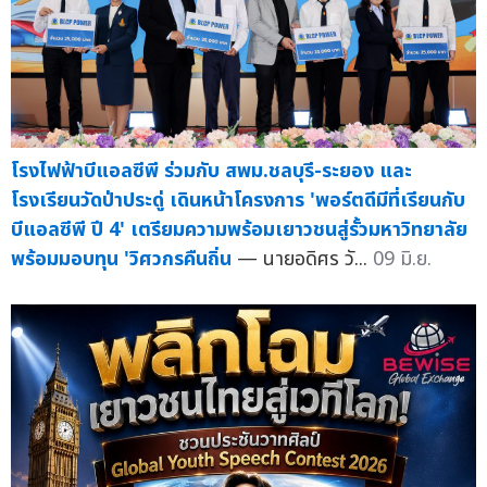
โรงไฟฟ้าบีแอลซีพี ร่วมกับ สพม.ชลบุรี-ระยอง และ
โรงเรียนวัดป่าประดู่ เดินหน้าโครงการ 'พอร์ตดีมีที่เรียนกับ
บีแอลซีพี ปี 4' เตรียมความพร้อมเยาวชนสู่รั้วมหาวิทยาลัย
พร้อมมอบทุน 'วิศวกรคืนถิ่น
— นายอดิศร วั...
09 มิ.ย.