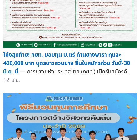
โค้งสุดท้าย! กยท. มอบทุน ป.ตรี ด้านยางพารา ทุนละ
400,000 บาท บุตรชาวสวนยาง ยื่นใบสมัครด่วน วันนี้-30
มิ.ย. นี้
— การยางแห่งประเทศไทย (กยท.) เปิดรับสมัครคั...
12 มิ.ย.