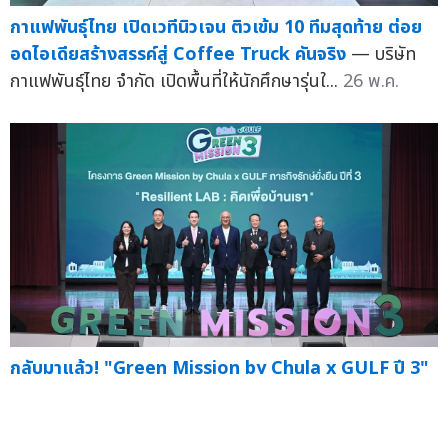
กาแฟพันธุ์ไทย เปิดเวทีนิวเจน ติวเข้ม 10 ทีมสุดท้าย ต่อย
อดไอเดียสร้างสรรค์สู่ Coffee Truck คันจริง
— บริษัท
กาแฟพันธุ์ไทย จำกัด เปิดพื้นที่ให้นักศึกษารุ่นใ...
26 พ.ค.
กลับมาแล้ว! "Green Mission by Chula x GULF ปี 3"
ชวนน้อง ม.ปลาย "คิดเพื่อบ้านเรา" ปั้นนวัตกรรมสู้โลกร้อน
ชิงทุนการศึกษารวมกว่า 1 แสนบาท
— บริษัท กัลฟ์ ดีเ...
20