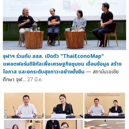
จุฬาฯ ร่วมกับ สสส. เปิดตัว "ThaiEconoMap"
แพลตฟอร์มดิจิทัลเพื่อเศรษฐกิจชุมชน เชื่อมข้อมูล สร้าง
โอกาส และยกระดับสุขภาวะอย่างยั่งยืน
— สถาบันเอเชีย
ศึกษา จุฬ...
27 มี.ค.