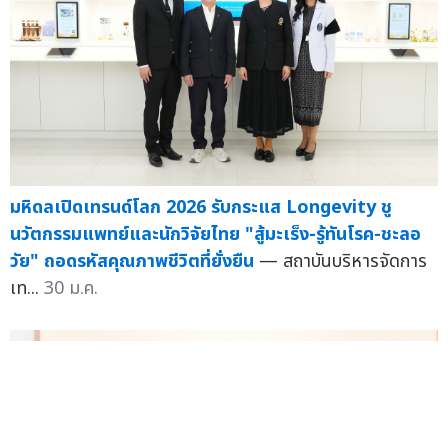
มหิดลเปิดเทรนด์โลก 2026 รับกระแส Longevity ชู
นวัตกรรมแพทย์และนักวิจัยไทย "สู้มะเร็ง-รู้ทันโรค-ชะลอ
วัย" ถอดรหัสคุณภาพชีวิตที่ยั่งยืน
— สถาบันบริหารจัดการ
เท...
30 ม.ค.