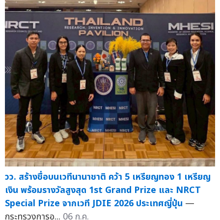
วว. สร้างชื่อบนเวทีนานาชาติ คว้า 5 เหรียญทอง 1 เหรียญ
เงิน พร้อมรางวัลสูงสุด 1st Grand Prize และ NRCT
Special Prize จากเวที JDIE 2026 ประเทศญี่ปุ่น
—
กระทรวงการอ...
06 ก.ค.