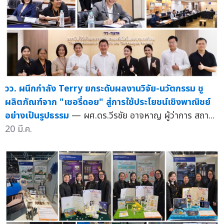
วว. ผนึกกำลัง Terry ยกระดับผลงานวิจัย-นวัตกรรม ชู
ผลิตภัณฑ์จาก "เชอรี่ดอย" สู่การใช้ประโยชน์เชิงพาณิชย์
อย่างเป็นรูปธรรม
— ผศ.ดร.วีรชัย อาจหาญ ผู้ว่าการ สถา...
20 มี.ค.