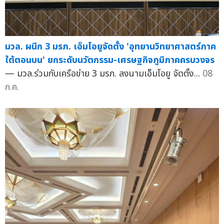
มวล. ผนึก 3 มรภ. เอ็มโอยูจัดตั้ง 'อุทยานวิทยาศาสตร์ภาค
ใต้ตอนบน' ยกระดับนวัตกรรม-เศรษฐกิจภูมิภาคครบวงจร
— มวล.ร่วมกับเครือข่าย 3 มรภ. ลงนามเอ็มโอยู จัดตั้ง...
08
ก.ค.