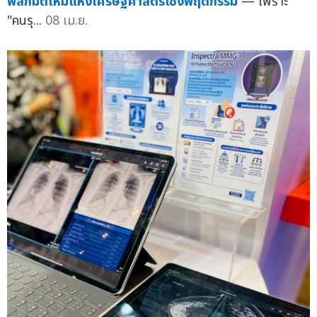
พลิกมิติใหม่แห่งเศรษฐศาสตร์เชิงพฤติกรรม
— เพราะ
"คนรุ...
08 เม.ย.