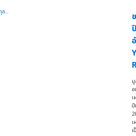
ช
ป
อ
Y
R
ม
อ
เ
ปี
2
เ
เ