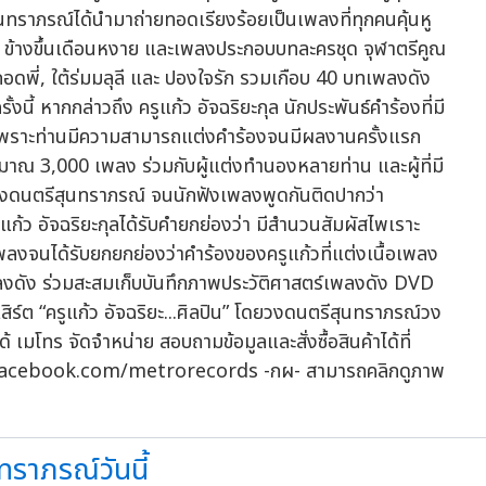
สุนทราภรณ์ได้นำมาถ่ายทอดเรียงร้อยเป็นเพลงที่ทุกคนคุ้นหู
อ, ข้างขึ้นเดือนหงาย และเพลงประกอบบทละครชุด จุฬาตรีคูณ
กอดพี่, ใต้ร่มมลุลี และ ปองใจรัก รวมเกือบ 40 บทเพลงดัง
ั้งนี้ หากกล่าวถึง ครูแก้ว อัจฉริยะกุล นักประพันธ์คำร้องที่มี
์ เพราะท่านมีความสามารถแต่งคำร้องจนมีผลงานครั้งแรก
ระมาณ 3,000 เพลง ร่วมกับผู้แต่งทำนองหลายท่าน และผู้ที่มี
งวงดนตรีสุนทราภรณ์ จนนักฟังเพลงพูดกันติดปากว่า
แก้ว อัจฉริยะกุลได้รับคำยกย่องว่า มีสำนวนสัมผัสไพเราะ
พลงจนได้รับยกยกย่องว่าคำร้องของครูแก้วที่แต่งเนื้อเพลง
บทเพลงดัง ร่วมสะสมเก็บบันทึกภาพประวัติศาสตร์เพลงดัง DVD
สิร์ต “ครูแก้ว อัจฉริยะ...ศิลปิน” โดยวงดนตรีสุนทราภรณ์วง
เมโทร จัดจำหน่าย สอบถามข้อมูลและสั่งซื้อสินค้าได้ที่
acebook.com/metrorecords -กผ- สามารถคลิกดูภาพ
ทราภรณ์วันนี้