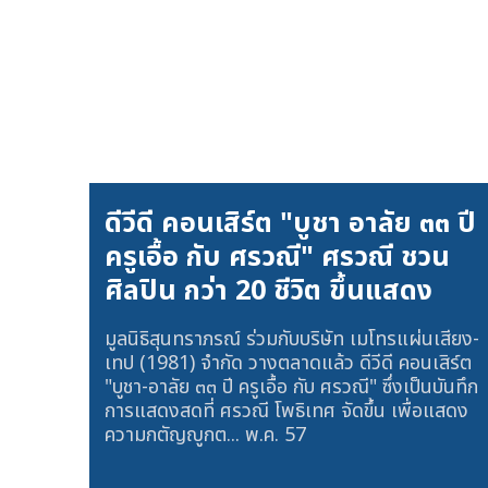
ดีวีดี คอนเสิร์ต "บูชา อาลัย ๓๓ ปี
ครูเอื้อ กับ ศรวณี" ศรวณี ชวน
ศิลปิน กว่า 20 ชีวิต ขึ้นแสดง
มูลนิธิสุนทราภรณ์ ร่วมกับบริษัท เมโทรแผ่นเสียง-
เทป (1981) จำกัด วางตลาดแล้ว ดีวีดี คอนเสิร์ต
"บูชา-อาลัย ๓๓ ปี ครูเอื้อ กับ ศรวณี" ซึ่งเป็นบันทึก
การแสดงสดที่ ศรวณี โพธิเทศ จัดขึ้น เพื่อแสดง
ความกตัญญูกต...
พ.ค. 57