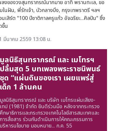
พลงของวงสุนทราภรณ์มากมาย อาทิ พรานทะเล, ขอ
บในฝัน, พี่รักเจ้า, บัวกลางบึง, กรุงเทพราตรี ฯลฯ
นเสิร์ต "100 ปีชาติกาลครูแก้ว อัจฉริยะ...ศิลปิน" ซึ่ง
ดขึ้น
1 มีนาคม 2559 13:08 น.
มูลนิธิสุนทราภรณ์ และ เมโทรฯ
ปลื้มสุด 5 บทเพลงพระราชนิพนธ์
ชุด “แผ่นดินของเรา เผยแพร่สู่
เด็ก 1 ล้านคน
มูลนิธิสุนทราภรณ์ และ บริษัท เมโทรแผ่นเสียง-
เทป (1981) จำกัด ยินดีร่วมมือ หลังจากกระทรวง
ศึกษาธิการและกระทรวงเทคโนโลยีสารสนเทศและ
การสื่อสาร ร่วมกันดำเนินการให้คณะกรรมการ
บริหารนโยบาย มอบหมาย...
ก.ค. 55