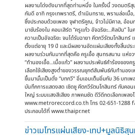
ผลงานโด่งดังมากที่สุดท่านหนึ่ง ในครั้งนี้ วงดนตรี
กันดี อาทิ กรุงเทพราตรี, ดำเนินทราย, พรานล่อเนื้
ซึ่งประกอบด้วยเพลง จุฬาตรีคูณ, จ้าวไม่มีศาล, อ้อม
มาขับร้องใน คอนเสิร์ต “ครูแก้ว อัจฉริยะ...ศิลปิน” ในคร
ความเป็นอัจฉริยะ จนได้รับฉายา คีตกวีรัตนโกสินทร
ตั้งแต่อายุ 19 ปี และมีผลงานอัดแผ่นเสียงทั้งสิ้นป
ผลงานร่วมกันมากที่สุดคือ ครูเอื้อ สุนทรสนาน แห่
“ทำนองเอื้อ...เนื้อแก้ว” ผลงานประพันธ์คำร้องของครู
เลือกใช้เสียงสูงต่ำของวรรณยุกต์สัมพันธ์กับทำนองเ
ขึ้นมานั้นเป็นดั่ง “บทกวี" อิ่มเอมเต็มอิ่มกับ 36 
บันทึกการแสดงสด เชิดชู คีตกวีรัตนโกสินทร์ กับคอนเ
ใหญ่ ระบบแสงสีเสียง ภาพคมชัด ดีวีดีกดเลือกเพลงได้ 
www.metroreccord.co.th โทร 02-651-1288 f
ประกอบได้ที่ www.thaipr.net
ข่าวเมโทรแผ่นเสียง-เทป+มูลนิธิสุน