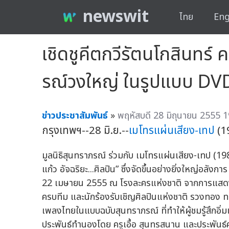
newswit
ไทย
Eng
เชิดชูคีตกวีรัตนโกสินทร์ 
รณ์วงใหญ่ ในรูปแบบ DV
ข่าวประชาสัมพันธ์
»
พฤหัสบดี 28 มิถุนายน 2555 1
กรุงเทพฯ--28 มิ.ย.--
เมโทรแผ่นเสียง-เทป
(1
มูลนิธิสุนทราภรณ์ ร่วมกับ เมโทรแผ่นเสียง-เทป (1
แก้ว อัจฉริยะ...ศิลปิน” ซึ่งจัดขึ้นอย่างยิ่งใหญ่อลัง
22 เมษายน 2555 ณ โรงละครแห่งชาติ จากการแสด
ครบทีม และนักร้องรับเชิญศิลปินแห่งชาติ รวงทอง ท
เพลงไทยในแบบฉบับสุนทราภรณ์ ที่ทำให้ผู้ชมรู้สึกอิ่ม
ประพันธ์ทำนองโดย ครูเอื้อ สุนทรสนาน และประพันธ์คำ