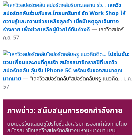
เลควิว
สปอร์ตคลับร่วมกับรพ.ไทยนครินทร์ จัด Work Shop ให้
ความรู้และความช่วยเหลือลูกค้า เมื่อมีเหตุฉุกเฉินทาง
ร่างกาย เพื่อช่วยเหลือผู้ป่วยได้ทันท่วงที
— เลควิวสปอร์...
ก.ย. 57
โปรโมชั่น:
ชวนเพื่อนและคนที่คุณรัก สมัครสมาชิกรายปีที่เลควิว
สปอร์ตคลับ ลุ้นรับ iPhone 5C พร้อมรับของสมนาคุณ
มากมาย
— “เลควิวสปอร์ตคลับ”สปอร์ตคลับหรู แนวคิด...
ม.ค.
57
ภาพข่าว: สนับสนุนการออกกำลังกาย
นัมเบอร์วันแลนด์ชูโปรโมชั่นส่งเสริมการออกกำลังกายโดย
สมัครสมาชิกเลควิวสปอร์ตคลับวงแหวน-บางนา แถม