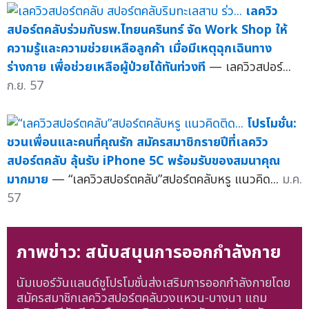
เลควิว
สปอร์ตคลับร่วมกับรพ.ไทยนครินทร์ จัด Work Shop ให้
ความรู้และความช่วยเหลือลูกค้า เมื่อมีเหตุฉุกเฉินทาง
ร่างกาย เพื่อช่วยเหลือผู้ป่วยได้ทันท่วงที
— เลควิวสปอร์...
ก.ย. 57
โปรโมชั่น:
ชวนเพื่อนและคนที่คุณรัก สมัครสมาชิกรายปีที่เลควิว
สปอร์ตคลับ ลุ้นรับ iPhone 5C พร้อมรับของสมนาคุณ
มากมาย
— “เลควิวสปอร์ตคลับ”สปอร์ตคลับหรู แนวคิด...
ม.ค.
57
ภาพข่าว: สนับสนุนการออกกำลังกาย
นัมเบอร์วันแลนด์ชูโปรโมชั่นส่งเสริมการออกกำลังกายโดย
สมัครสมาชิกเลควิวสปอร์ตคลับวงแหวน-บางนา แถม