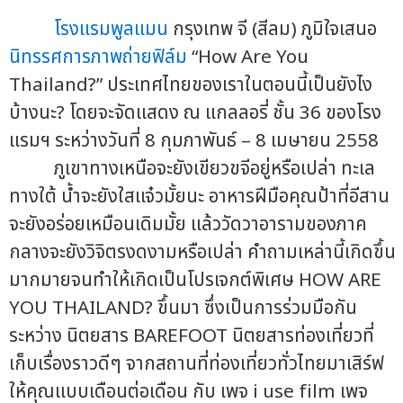
โรงแรมพูลแมน
กรุงเทพ จี (สีลม) ภูมิใจเสนอ
นิทรรศการภาพถ่ายฟิล์ม
“How Are You
Thailand?” ประเทศไทยของเราในตอนนี้เป็นยังไง
บ้างนะ? โดยจะจัดแสดง ณ แกลลอรี่ ชั้น 36 ของโรง
แรมฯ ระหว่างวันที่ 8 กุมภาพันธ์ – 8 เมษายน 2558
ภูเขาทางเหนือจะยังเขียวขจีอยู่หรือเปล่า ทะเล
ทางใต้ น้ำจะยังใสแจ๋วมั้ยนะ อาหารฝีมือคุณป้าที่อีสาน
จะยังอร่อยเหมือนเดิมมั้ย แล้ววัดวาอารามของภาค
กลางจะยังวิจิตรงดงามหรือเปล่า คำถามเหล่านี้เกิดขึ้น
มากมายจนทำให้เกิดเป็นโปรเจกต์พิเศษ HOW ARE
YOU THAILAND? ขึ้นมา ซึ่งเป็นการร่วมมือกัน
ระหว่าง นิตยสาร BAREFOOT นิตยสารท่องเที่ยวที่
เก็บเรื่องราวดีๆ จากสถานที่ท่องเที่ยวทั่วไทยมาเสิร์ฟ
ให้คุณแบบเดือนต่อเดือน กับ เพจ i use film เพจ