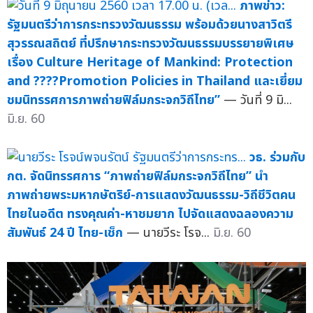
ภาพข่าว:
รัฐมนตรีว่าการกระทรวงวัฒนธรรม พร้อมด้วยนางสาวิตรี
สุวรรณสถิตย์ ที่ปรึกษากระทรวงวัฒนธรรมบรรยายพิเศษ
เรื่อง Culture Heritage of Mankind: Protection
and ????Promotion Policies in Thailand และเยี่ยม
ชมนิทรรศการภาพถ่ายฟิล์มกระจกวิถีไทย”
— วันที่ 9 มิ...
มิ.ย. 60
วธ. ร่วมกับ
กต. จัดนิทรรศการ “ภาพถ่ายฟิล์มกระจกวิถีไทย” นำ
ภาพถ่ายพระมหากษัตริย์-การแสดงวัฒนธรรม-วิถีชีวิตคน
ไทยในอดีต ทรงคุณค่า-หาชมยาก ไปจัดแสดงฉลองความ
สัมพันธ์ 24 ปี ไทย-เช็ก
— นายวีระ โรจ...
มิ.ย. 60