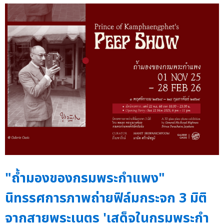
"ถ้ำมองของกรมพระกำแพง"
นิทรรศการภาพถ่ายฟิล์มกระจก 3 มิติ
จากสายพระเนตร 'เสด็จในกรมพระกำ