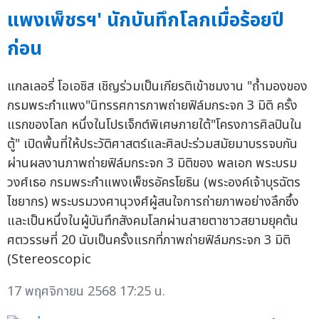
แพงเพ็ชรฯ' นักบันทึกโลกเมื่อร้อยปี
ก่อน
แกลเลอรี่ โอเอซิส เชิญร่วมเป็นเกียรติเข้าชมงาน "ถ้ำมองของ
กรมพระกำแพง"นิทรรศการภาพถ่ายฟิล์มกระจก 3 มิติ ครั้ง
แรกของโลก หนึ่งในโปรเจ็กต์พิเศษภายใต้"โครงการศิลปินใน
ตู้" เปิดพื้นที่ให้ประวัติศาสตร์และศิลปะร่วมสมัยมาบรรจบกัน
ผ่านผลงานภาพถ่ายฟิล์มกระจก 3 มิติของ พลเอก พระบรม
วงศ์เธอ กรมพระกำแพงเพ็ชรอัครโยธิน (พระองค์เจ้าบุรฉัตร
ไชยากร) พระบรมวงศานุวงศ์ผู้สนใจการถ่ายภาพอย่างลึกซึ้ง
และเป็นหนึ่งในผู้บันทึกสังคมโลกผ่านสายตาชาวสยามยุคต้น
ศตวรรษที่ 20 นับเป็นครั้งแรกที่ภาพถ่ายฟิล์มกระจก 3 มิติ
(Stereoscopic
17 พฤศจิกายน 2568 17:25 น.