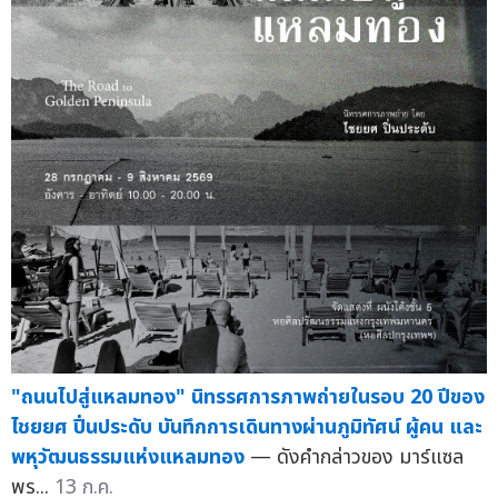
"ถนนไปสู่แหลมทอง" นิทรรศการภาพถ่ายในรอบ 20 ปีของ
ไชยยศ ปิ่นประดับ บันทึกการเดินทางผ่านภูมิทัศน์ ผู้คน และ
พหุวัฒนธรรมแห่งแหลมทอง
— ดังคำกล่าวของ มาร์แซล
พร...
13 ก.ค.