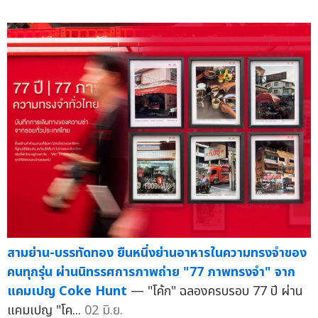
สามย่าน-บรรทัดทอง ยืนหนึ่งย่านอาหารในความทรงจำของ
คนทุกรุ่น ผ่านนิทรรศการภาพถ่าย "77 ภาพทรงจำ" จาก
แคมเปญ Coke Hunt
— "โค้ก" ฉลองครบรอบ 77 ปี ผ่าน
แคมเปญ "โค...
02 มิ.ย.