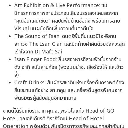
Art Exhibition & Live Performance: ชม
นิทรรศการภาพถ่ายประกอบเสียงบรรเลงแคนสดจาก
"คุณอ้นแคนเขียว" ศิลปินพื้นบ้านชื่อดัง พร้อมการฉาย
Visual บนผนังตึกเพิ่มความตื่นตาตื่นใจ
The Sound of Isan: ดนตรีพื้นถิ่นแนวนีโอ-อีสาน
จากวง The Isan Clan และปิดท้ายค่ำคืนด้วยจังหวะสุด
เร้าใจจาก DJ Maft Sai
Isan Finger Food: ลิ้มรสอาหารอีสานฟิวชั่นจากร้าน
ดัง อาทิ สนั่นลาบก้อย (พวงนมย่าง, เสือร้องไห้ และข้าว
จี่)
Craft Drinks: สัมผัสรสชาติแห่งเครื่องดื่มคราฟต์ท้อง
ถิ่นขนานแท้อย่าง สาโทคูน และเครื่องดื่มสูตรพิเศษจาก
พันธมิตรผู้สนับสนุนอีกมากมาย
งานนี้ได้รับเกียรติจาก คุณจตุพร วิไลแก้ว Head of GO
Hotel, คุณอธิเกียรติ จิราธิวัฒน์ Head of Hotel
Operation พร้อมด้วยพันธมิตรทางธุรกิจและบุคคลสำคัญใน