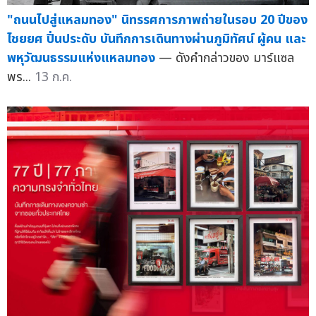
"ถนนไปสู่แหลมทอง" นิทรรศการภาพถ่ายในรอบ 20 ปีของ
ไชยยศ ปิ่นประดับ บันทึกการเดินทางผ่านภูมิทัศน์ ผู้คน และ
พหุวัฒนธรรมแห่งแหลมทอง
— ดังคำกล่าวของ มาร์แซล
พร...
13 ก.ค.