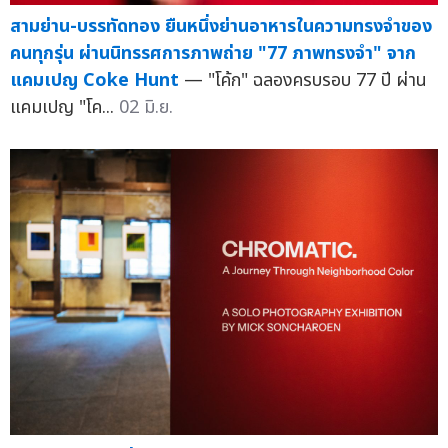
สามย่าน-บรรทัดทอง ยืนหนึ่งย่านอาหารในความทรงจำของ
คนทุกรุ่น ผ่านนิทรรศการภาพถ่าย "77 ภาพทรงจำ" จาก
แคมเปญ Coke Hunt
— "โค้ก" ฉลองครบรอบ 77 ปี ผ่าน
แคมเปญ "โค...
02 มิ.ย.