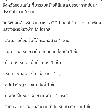
จังหวัดขอนแก่น ที่มาร่วมสร้างสีสันและบรรยากาศอันน่า
ประทับใจภายในงาน
สิทธิพิเศษสำหรับร้านอาหาร GO Local Eat Local เพียง
แสดงบัตรห้องพัก โก โฮเทล
- สนั่นลาบก้อย รับ ไส้กรอกอีสาน 1 จาน
- เฝอท่าบ่อ รับ ข้าวปั้นเวียดนาม โซยกุ๊ก 1 ชิ้น
- บ้านเฮง รับ สแน็คบ้านเฮง 1 เซ็ท
- Kenji Shabu รับ เนื้อวากิว 1 ชุด
- ซูปเปอร์หมู รับ ขนมปังจี่ 1 ชิ้น
- ประสิทธิ์โภชนา รับ ข้าวเหนียว 1 กระติบ
- จี่เกีย อาหารอีสานสันดานญี่ปุ่น รับ ข้าวจี่ทาไข่ 1 ชิ้น