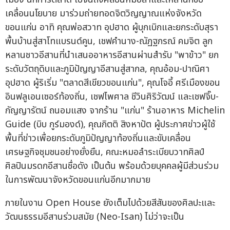
เคลื่อนนโยบาย มาร่วมถ่ายทอดจิตวิญญาณแห่งจังหวัด
ขอนแก่น อาทิ คุณพ่อสวาท อุปฮาด ผู้บุกเบิกและยกระดับสุรา
พื้นบ้านสู่สาโทแบรนด์คูน, เชฟคำนาง-ณัฏฐภรณ์ คมจิต ลูก
หลานชาวอีสานที่นำเสนออาหารอีสานผ่านสำรับ "พาข้าว" ยก
ระดับวัตถุดิบและภูมิปัญญาอีสานสู่สากล, คุณอ้อม-ปาณิศา
อุปฮาด ผู้ริเริ่ม "ตลาดสีเขียวขอนแก่น", คุณโจอี้ ศรีเมืองขอน
อินฟลูเอนเซอร์ท้องถิ่น, เชฟไพศาล ชีวินศิริวัฒน์ และเชฟจิ๊บ-
กัญญารัตน์ ถนอมแสง จากร้าน "แก่น" ร้านอาหาร Michelin
Guide (บิบ กูร์มองด์), คุณกิตติ สิงหาปัต ผู้ประกาศข่าวผู้ใช้
พื้นที่ข่าวเพื่อยกระดับภูมิปัญญาท้องถิ่นและขับเคลื่อน
เศรษฐกิจชุมชนอย่างยั่งยืน, คณะหมอลำระเบียบวาทศิลป์
ศิลปินมรดกอีสานชื่อดัง เป็นต้น พร้อมด้วยบุคคลผู้มีส่วนร่วม
ในการพัฒนาจังหวัดขอนแก่นอีกมากมาย
ภายในงาน Open House ยังเต็มไปด้วยสีสันของศิลปะและ
วัฒนธรรมอีสานร่วมสมัย (Neo-Isan) ไม่ว่าจะเป็น