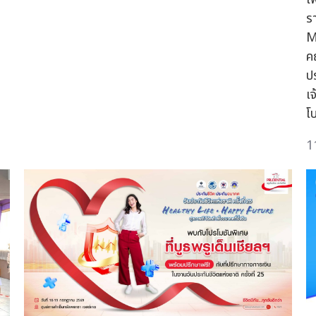
ร
M
ค
ป
เจ
โ
1