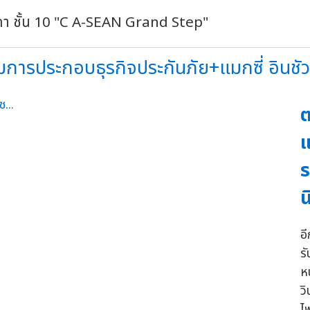
ชดา ชั้น 10 "C A-SEAN Grand Step"
ารประกอบธุรกิจประกันภัย+แมกซี่ อินชัวรัน
ต
แ
ร
น
อี
ร
ห
ว
ไ