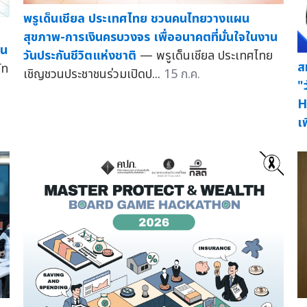
พรูเด็นเชียล ประเทศไทย ชวนคนไทยวางแผน
สุขภาพ-การเงินครบวงจร เพื่ออนาคตที่มั่นใจในงาน
ชน
วันประกันชีวิตแห่งชาติ
— พรูเด็นเชียล ประเทศไทย
ส
ัท
เชิญชวนประชาชนร่วมเปิดป...
15 ก.ค.
"
H
เพ