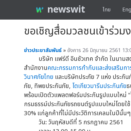
newswit
ไทย
Eng
ขอเชิญสื่อมวลชนเข้าร่วมง
ข่าวประชาสัมพันธ์
»
อังคาร 26 มิถุนายน 2561 13:
บริษัท แฟร์ดี อินชัวเทค จำกัด ในนามสตา
สำนักงาน
คณะกรรมการกำกับและส่งเสริมการ
วินาศภัยไทย
และบริษัทประภัย 7 แห่ง ประกันภ
ภัย, ทิพยประกันภัย,
โตเกียวมารีนประกันภัย
ธ
พร้อมเปิดตัวแพลตฟอร์มประกันรูปแบบใหม่ "ไ
กรมธรรม์ประกันภัยรถยนต์รูปแบบใหม่โดยใช้เทคโ
30% แก่ลูกค้าที่ไม่มีประวัติการเคลมในปีนั้นๆ
วัน: วันฤหัสบดีที่ 5 กรกฏาคม 2561