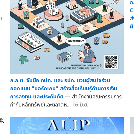
ก
Co
น
ส
ผ
ก.ล.ต. จับมือ คปภ. และ ธปท. ชวนผู้สนใจร่วม
ออกแบบ "บอร์ดเกม" สร้างสื่อเรียนรู้ด้านการเงิน
การลงทุน และประกันภัย
— สำนักงานคณะกรรมการ
กำกับหลักทรัพย์และตลาดห...
16 มิ.ย.