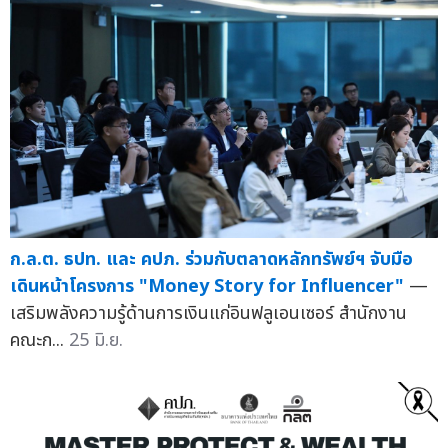
ก.ล.ต. ธปท. และ คปภ. ร่วมกับตลาดหลักทรัพย์ฯ จับมือ
เดินหน้าโครงการ "Money Story for Influencer"
—
เสริมพลังความรู้ด้านการเงินแก่อินฟลูเอนเซอร์ สำนักงาน
คณะก...
25 มิ.ย.