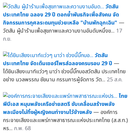
วัตสัน
ประเทศไทย ฉลอง 29 ปี ตอกย้ำพันธกิจเพื่อสังคม จัด
กิจกรรมการกุศลระดมทุนช่วยเหลือ "บ้านพักฉุกเฉิน"
—
วัตสัน ผู้นำร้านเพื่อสุขภาพและความงามอันดับหนึ่งข...
17
ก.ย.
วัตสัน
ประเทศไทย จัดเต็มเซอร์ไพรส์ฉลองครบรอบ 29 ปี
—
ได้ยินเสียงเมาท์แว่วๆ มาว่า ช่วงนี้บิ๊กบอสวัตสัน ประเทศไทย
อย่าง นวลพรรณ ชัยนาม กรรมการผู้จัดการ วัต...
25 ส.ค.
ไทย
พีบีเอส หนุนพลังเครือข่ายสตรี ขับเคลื่อนสร้างพลัง
พลเมืองไม่ทิ้งผู้หญิงคนทำงานไว้ข้างหลัง
— องค์การ
กระจายเสียงและแพร่ภาพสาธารณะแห่งประเทศไทย (ส.ส.ท.)
หร...
ก.พ. 68