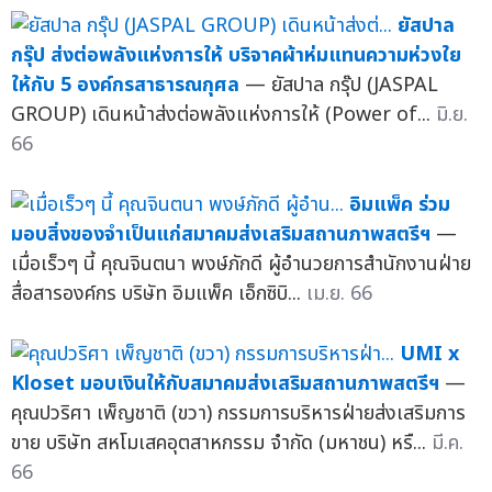
ยัสปาล
กรุ๊ป ส่งต่อพลังแห่งการให้ บริจาคผ้าห่มแทนความห่วงใย
ให้กับ 5 องค์กรสาธารณกุศล
— ยัสปาล กรุ๊ป (JASPAL
GROUP) เดินหน้าส่งต่อพลังแห่งการให้ (Power of...
มิ.ย.
66
อิมแพ็ค ร่วม
มอบสิ่งของจำเป็นแก่สมาคมส่งเสริมสถานภาพสตรีฯ
—
เมื่อเร็วๆ นี้ คุณจินตนา พงษ์ภักดี ผู้อำนวยการสำนักงานฝ่าย
สื่อสารองค์กร บริษัท อิมแพ็ค เอ็กซิบิ...
เม.ย. 66
UMI x
Kloset มอบเงินให้กับสมาคมส่งเสริมสถานภาพสตรีฯ
—
คุณปวริศา เพ็ญชาติ (ขวา) กรรมการบริหารฝ่ายส่งเสริมการ
ขาย บริษัท สหโมเสคอุตสาหกรรม จำกัด (มหาชน) หรื...
มี.ค.
66