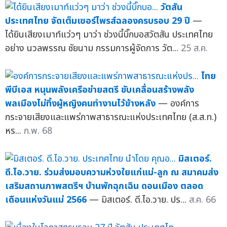
วัตสัน
ประเทศไทย จัดเต็มเซอร์ไพรส์ฉลองครบรอบ 29 ปี
—
ได้ยินเสียงเมาท์แว่วๆ มาว่า ช่วงนี้บิ๊กบอสวัตสัน ประเทศไทย
อย่าง นวลพรรณ ชัยนาม กรรมการผู้จัดการ วัต...
25 ส.ค.
ไทย
พีบีเอส หนุนพลังเครือข่ายสตรี ขับเคลื่อนสร้างพลัง
พลเมืองไม่ทิ้งผู้หญิงคนทำงานไว้ข้างหลัง
— องค์การ
กระจายเสียงและแพร่ภาพสาธารณะแห่งประเทศไทย (ส.ส.ท.)
หร...
ก.พ. 68
มิสเตอร์.
ดี.ไอ.วาย. ร่วมส่งมอบความห่วงใยแก่แม่-ลูก ณ สมาคมส่ง
เสริมสถานภาพสตรีฯ บ้านพักฉุกเฉิน ดอนเมือง ตลอด
เดือนแห่งวันแม่ 2566
— มิสเตอร์. ดี.ไอ.วาย. ปร...
ส.ค. 66