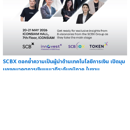
SCBX ตอกย้ำความเป็นผู้นำด้านเทคโนโลยีการเงิน เปิดมุม
มองอนาคตการเงินบนเวทีระดับภูมิภาค ในงาน
Southeast Asia Blockchain Week 2026
— บริษัท
เอสซีบี เอกซ์ จำก...
15 พ.ค.