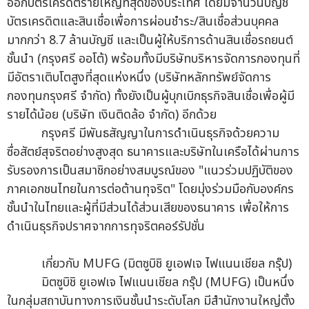
ออกบัตรเครดิตรายใหญ่ที่สุดของประเทศ โดยมีจำนวนบัญชี
บัตรเครดิตและสินเชื่อเพื่อการผ่อนชำระ/สินเชื่อส่วนบุคคล
มากกว่า 8.7 ล้านบัญชี และเป็นผู้ให้บริการด้านสินเชื่อรถยนต์
ชั้นนำ (กรุงศรี ออโต้) พร้อมทั้งมีบริษัทบริหารจัดการกองทุนที่
มีอัตราเติบโตสูงที่สุดแห่งหนึ่ง (บริษัทหลักทรัพย์จัดการ
กองทุนกรุงศรี จำกัด) ทั้งยังเป็นผู้บุกเบิกธุรกิจสินเชื่อเพื่อผู้มี
รายได้น้อย (บริษัท เงินติดล้อ จำกัด) อีกด้วย
กรุงศรี มีพันธสัญญาในการดำเนินธุรกิจด้วยความ
ซื่อสัตย์สุจริตอย่างสูงสุด ธนาคารและบริษัทในเครือได้ผ่านการ
รับรองการเป็นสมาชิกอย่างสมบูรณ์ของ "แนวร่วมปฏิบัติของ
ภาคเอกชนไทยในการต่อต้านทุจริต" โดยมุ่งร่วมมือกับองค์กร
ชั้นนำในไทยและผู้ที่มีส่วนได้ส่วนเสียของธนาคาร เพื่อให้การ
ดำเนินธุรกิจปราศจากการทุจริตคอร์รัปชั่น
เกี่ยวกับ MUFG (มิตซูบิชิ ยูเอฟเจ ไฟแนนเชียล กรุ๊ป)
มิตซูบิชิ ยูเอฟเจ ไฟแนนเชียล กรุ๊ป (MUFG) เป็นหนึ่ง
ในกลุ่มสถาบันทางการเงินชั้นนำระดับโลก มีสำนักงานใหญ่ตั้ง