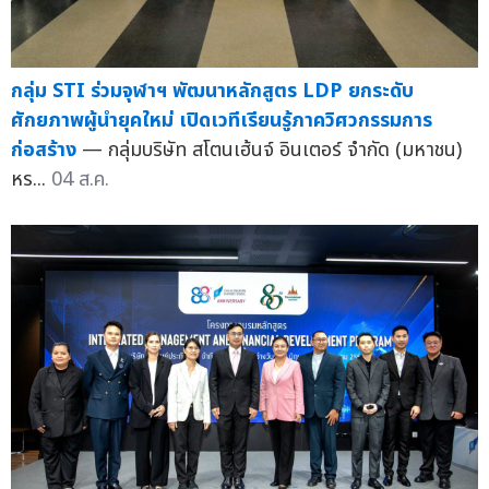
กลุ่ม STI ร่วมจุฬาฯ พัฒนาหลักสูตร LDP ยกระดับ
ศักยภาพผู้นำยุคใหม่ เปิดเวทีเรียนรู้ภาควิศวกรรมการ
ก่อสร้าง
— กลุ่มบริษัท สโตนเฮ้นจ์ อินเตอร์ จำกัด (มหาชน)
หร...
04 ส.ค.