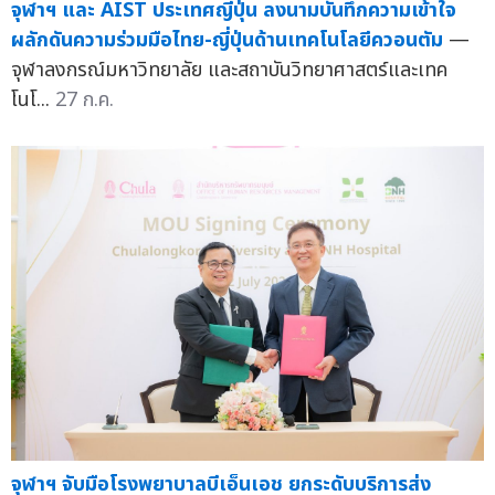
จุฬาฯ และ AIST ประเทศญี่ปุ่น ลงนามบันทึกความเข้าใจ
ผลักดันความร่วมมือไทย-ญี่ปุ่นด้านเทคโนโลยีควอนตัม
—
จุฬาลงกรณ์มหาวิทยาลัย และสถาบันวิทยาศาสตร์และเทค
โนโ...
27 ก.ค.
จุฬาฯ จับมือโรงพยาบาลบีเอ็นเอช ยกระดับบริการส่ง