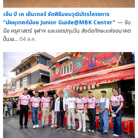
เอ็ม บี เค เซ็นเตอร์ จัดพิธีมอบวุฒิบัตรโครงการ
"มัคคุเทศก์น้อย Junior Guide@MBK Center"
— จับ
มือ ครุศาสตร์ จุฬาฯ และเขตปทุมวัน ส่งต่อทักษะแห่งอนาคต
ปั้นเย...
04 ส.ค.