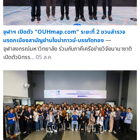
จุฬาฯ เปิดตัว "OUHmap.com" ระยะที่ 2 ชวนสำรวจ
มรดกเมืองสามัญย่านไชน่าทาวน์-บรรทัดทอง
—
จุฬาลงกรณ์มหาวิทยาลัย ร่วมกับภาคีเครือข่ายวิจัยนานาชาติ
เปิดตัวนิทรร...
05 ส.ค.