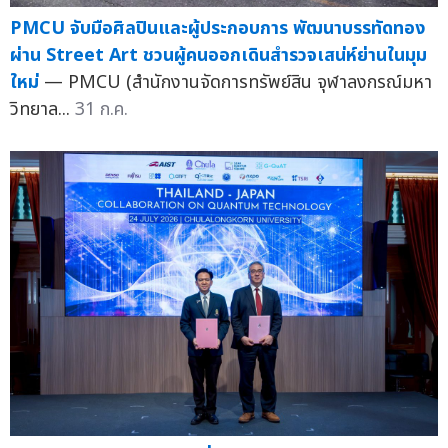
PMCU จับมือศิลปินและผู้ประกอบการ พัฒนาบรรทัดทอง
ผ่าน Street Art ชวนผู้คนออกเดินสำรวจเสน่ห์ย่านในมุม
ใหม่
— PMCU (สำนักงานจัดการทรัพย์สิน จุฬาลงกรณ์มหา
วิทยาล...
31 ก.ค.