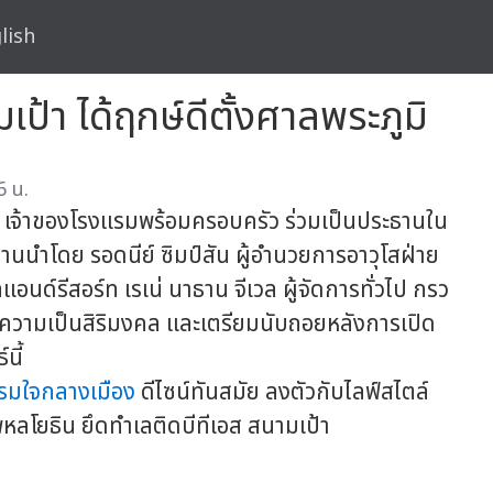
lish
ป้า ได้ฤกษ์ดีตั้งศาลพระภูมิ
6 น.
เจ้าของโรงแรมพร้อมครอบครัว ร่วมเป็นประธานใน
มงานนำโดย รอดนีย์ ซิมป์สัน ผู้อำนวยการอาวุโสฝ่าย
อนด์รีสอร์ท เรเน่ นาธาน จีเวล ผู้จัดการทั่วไป กรว
พื่อความเป็นสิริมงคล และเตรียมนับถอยหลังการเปิด
นี้
รมใจกลางเมือง
ดีไซน์ทันสมัย ลงตัวกับไลฟ์สไตล์
 พหลโยธิน ยึดทำเลติดบีทีเอส สนามเป้า