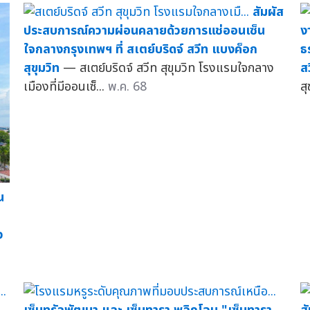
สัมผัส
ประสบการณ์ความผ่อนคลายด้วยการแช่ออนเซ็น
ง
ใจกลางกรุงเทพฯ ที่ สเตย์บริดจ์ สวีท แบงค็อก
ธ
สุขุมวิท
— สเตย์บริดจ์ สวีท สุขุมวิท โรงแรมใจกลาง
ส
เมืองที่มีออนเซ็...
พ.ค. 68
ส
น
ว