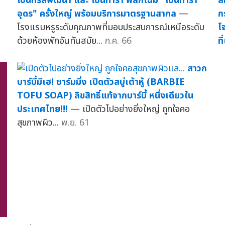
เซ็นทรัลพัฒนา และ เซ็นทารา พลิกโฉม "เซ็นทารา
ส
อุดร" ครั้งใหญ่ พร้อมบริการมาตรฐานสากล
—
ก
โรงแรมหรูระดับคุณภาพที่มอบประสบการณ์เหนือระดับ
โ
ด้วยห้องพักอันทันสมัย...
ก.ค. 66
ที
สาวก
บาร์บี้มีเฮ! ชาร์มมิ่ง เปิดตัวสบู่เต้าหู้ (BARBIE
TOFU SOAP) ลิขสิทธิ์แท้จากบาร์บี้ หนึ่งเดียวใน
ประเทศไทย!!!
— เปิดตัวไปอย่างยิ่งใหญ่ ถูกใจคอ
สุขภาพผิว...
พ.ย. 61