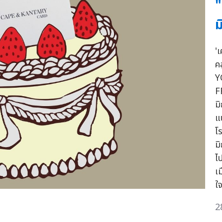
"
ม
'
ค
Y
F
ม
แ
โ
มิ
ไ
เ
ใ
2