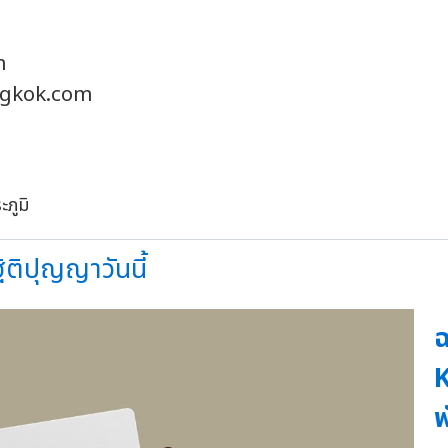
m
gkok.com
ติปุญญาวันนี้
ฉ
K
พ