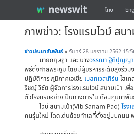
newswit
ไทย
Eng
ภาพข่าว: โรงแรมไวบ์ สนามเ
ข่าวประชาสัมพันธ์
»
จันทร์ 28 มกราคม 2562 15:5
นายกฤษฎา และ นาง
วรรณา ฐิติปุญญา
พิธีตั้งศาลพระภูมิ โดยมีผู้บริหารระดับสูงร่ว
ปฏิบัติการ ภูมิภาคเอเชีย
เบสท์เวสเทิร์น
โฮเทลแ
ริชญ์ วิชัย ผู้จัดการโรงแรมไวบ์ สนามเป้า เ
ตัวโรงแรมอย่างเป็นทางการในเดือนกุมภาพันธ์
ไวบ์ สนามเป้า(Vib Sanam Pao)
โรงแ
คนรุ่นใหม่ โดดเด่นด้วยทำเลที่ตั้งอยู่บนถนน