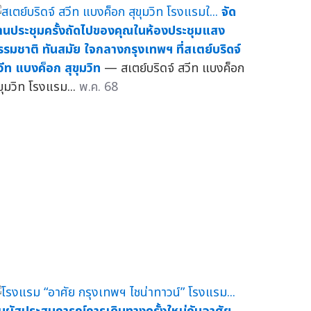
จัด
านประชุมครั้งถัดไปของคุณในห้องประชุมแสง
รรมชาติ ทันสมัย ใจกลางกรุงเทพฯ ที่สเตย์บริดจ์
วีท แบงค็อก สุขุมวิท
— สเตย์บริดจ์ สวีท แบงค็อก
ุขุมวิท โรงแรม...
พ.ค. 68