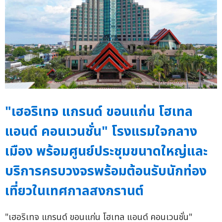
"เฮอริเทจ แกรนด์ ขอนแก่น โฮเทล
แอนด์ คอนเวนชั่น" โรงแรมใจกลาง
เมือง พร้อมศูนย์ประชุมขนาดใหญ่และ
บริการครบวงจรพร้อมต้อนรับนักท่อง
เที่ยวในเทศกาลสงกรานต์
"เฮอริเทจ แกรนด์ ขอนแก่น โฮเทล แอนด์ คอนเวนชั่น"