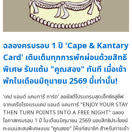
ฉลองครบรอบ 1 ปี 'Cape & Kantary
Card' เติมเต็มทุกการพักผ่อนด้วยสิทธิ
พิเศษ รับแต้ม "คูณสอง" ทันที เมื่อเข้า
พักในเดือนมิถุนายน 2569 นี้เท่านั้น!
'เคป แอนด์ แคนทารี การ์ด' ลอยัลตีโปรแกรมสุดเอ็กซ์คลูซีฟ
จากเครือโรงแรมเคป แอนด์ แคนทารี "ENJOY YOUR STAY
THEN TURN POINTS INTO A FREE NIGHT" ฉลอง
โอกาสครบรอบ 1 ปี ในเดือนมิถุนายน 2569 มอบสิทธิประโยชน์
คะแนนสะสมพิเศษแบบ "คูณสอง" ให้แก่สมาชิก สำหรับการเข้า