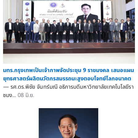
มทร.กรุงเทพเป็นเจ้าภาพจัดประชุม 9 ราชมงคล เสนอแผน
ยุทธศาสตร์ผลิตนวัตกรสมรรถนะสูงตอบโจทย์โลกอนาคต
— รศ.ดร.พิชัย จันทร์มณี อธิการบดีมหาวิทยาลัยเทคโนโลยีรา
ชมง...
08 มิ.ย.