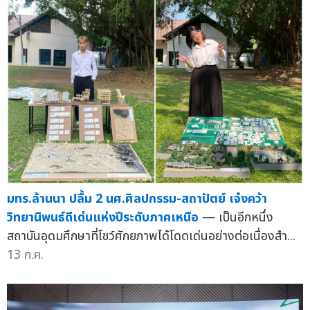
มทร.ล้านนา ปลื้ม 2 นศ.ศิลปกรรม-สถาปัตย์ เจ๋งคว้า
วิทยานิพนธ์ดีเด่นแห่งปีระดับภาคเหนือ
— เป็นอีกหนึ่ง
สถาบันอุดมศึกษาที่โชว์ศักยภาพได้โดดเด่นอย่างต่อเนื่องสำ...
13 ก.ค.