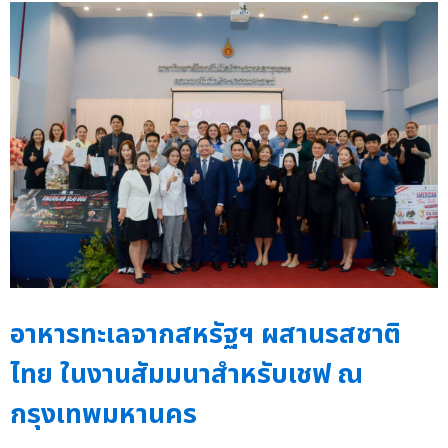
อาหารทะเลจากสหรัฐฯ ผสานรสชาติ
ไทย ในงานสัมมนาสำหรับเชฟ ณ
กรุงเทพมหานคร