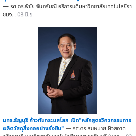
— รศ.ดร.พิชัย จันทร์มณี อธิการบดีมหาวิทยาลัยเทคโนโลยีรา
ชมง...
08 มิ.ย.
มทร.ธัญบุรี ก้าวทันกระแสโลก เปิด"หลักสูตรวิศวกรรมการ
ผลิตวัสดุสิ่งทออย่างยั่งยืน"
— รศ.ดร.สมหมาย ผิวสอาด